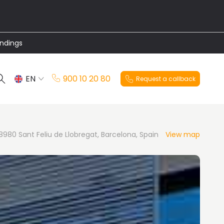
undings
EN
900 10 20 80
Request a callback
ES
8980 Sant Feliu de Llobregat, Barcelona, Spain
View map