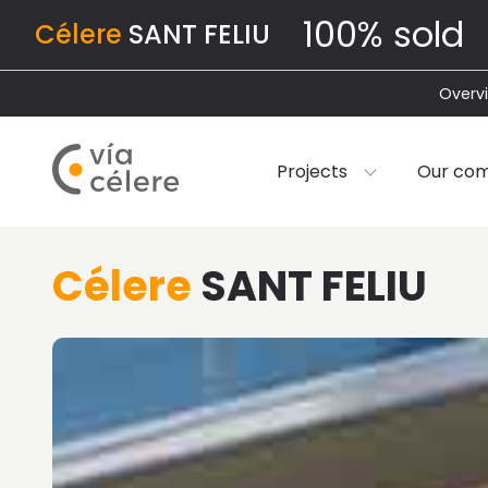
100% sold
Célere
SANT FELIU
Overv
Projects
Our co
Célere
SANT FELIU