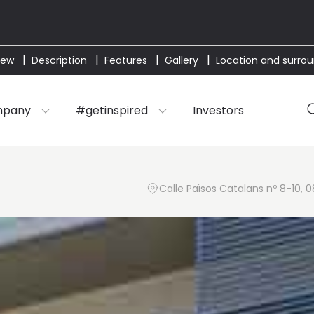
iew
Description
Features
Gallery
Location and surro
mpany
#getinspired
Investors
Calle Països Catalans nº 8-10, 0