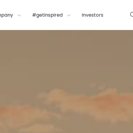
mpany
#getinspired
Investors