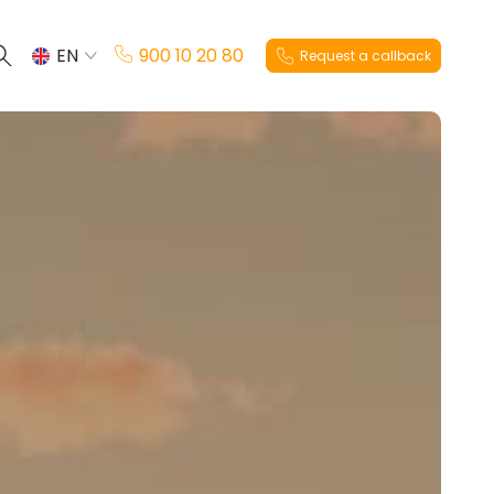
EN
900 10 20 80
Request a callback
ES