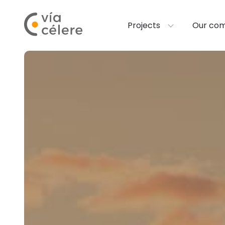
Projects
Our co