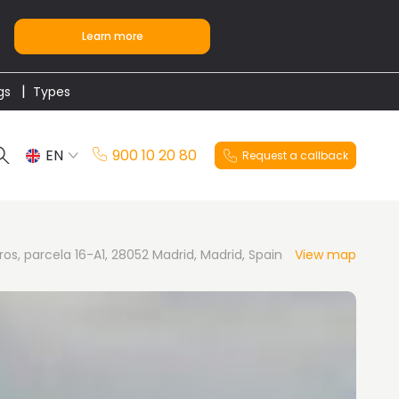
Learn more
gs
Types
EN
900 10 20 80
Request a callback
ES
os, parcela 16-A1, 28052 Madrid, Madrid, Spain
View map