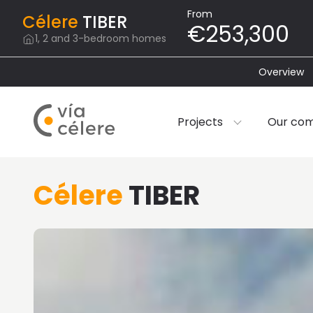
From
Célere
TIBER
€253,300
1, 2 and 3-bedroom homes
Overview
Projects
Our co
Célere
TIBER