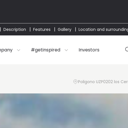
Description
Features
Gallery
Location and surroundin
mpany
#getinspired
Investors
Poligono UZP0202 los Cerr