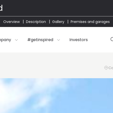
d
Overview
Description
Gallery
Premises and garages
mpany
#getinspired
Investors
Ca