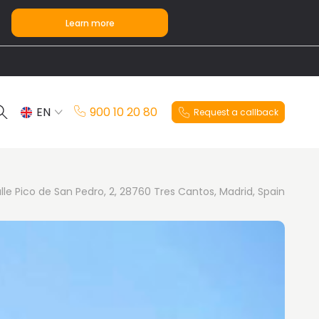
Learn more
EN
900 10 20 80
Request a callback
ES
lle Pico de San Pedro, 2, 28760 Tres Cantos, Madrid, Spain