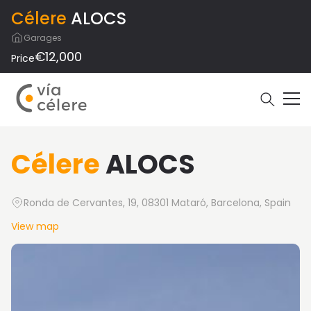
Célere
ALOCS
Garages
€12,000
Price
Célere
ALOCS
Ronda de Cervantes, 19, 08301 Mataró, Barcelona, Spain
View map