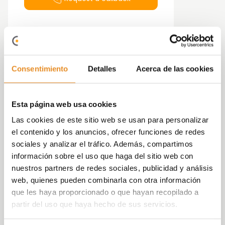
Magnificent Garages in Célere Alocs, a new
Consentimiento
Detalles
Acerca de las cookies
construction development located in Mataró, 10
minutes from the beach.
Esta página web usa cookies
Las cookies de este sitio web se usan para personalizar
el contenido y los anuncios, ofrecer funciones de redes
sociales y analizar el tráfico. Además, compartimos
información sobre el uso que haga del sitio web con
nuestros partners de redes sociales, publicidad y análisis
web, quienes pueden combinarla con otra información
que les haya proporcionado o que hayan recopilado a
Parking
space
partir del uso que haya hecho de sus servicios.