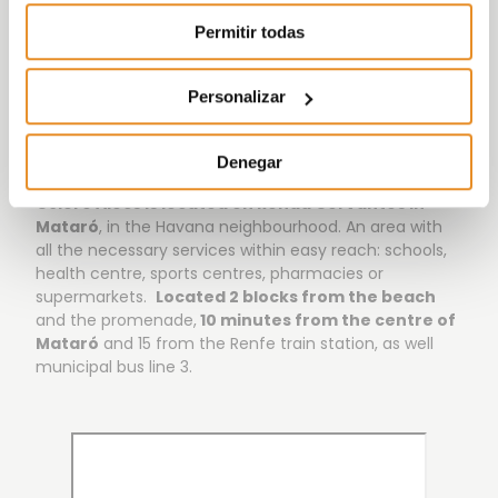
Permitir todas
Personalizar
Location
and surroundings
Denegar
Célere Alocs is located on Ronda Cervantes in
Mataró
, in the Havana neighbourhood. An area with
all the necessary services within easy reach: schools,
health centre, sports centres, pharmacies or
supermarkets.
Located 2 blocks from the beach
and the promenade,
10 minutes from the centre of
Mataró
and 15 from the Renfe train station, as well
municipal bus line 3.