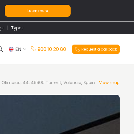
Learn more
gs
Types
EN
900 10 20 80
Request a callback
ES
 Olímpica, 44, 46900 Torrent, Valencia, Spain
View map