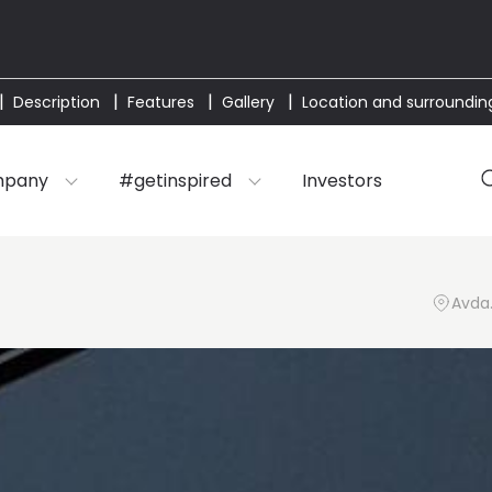
Description
Features
Gallery
Location and surroundin
mpany
#getinspired
Investors
Avda.