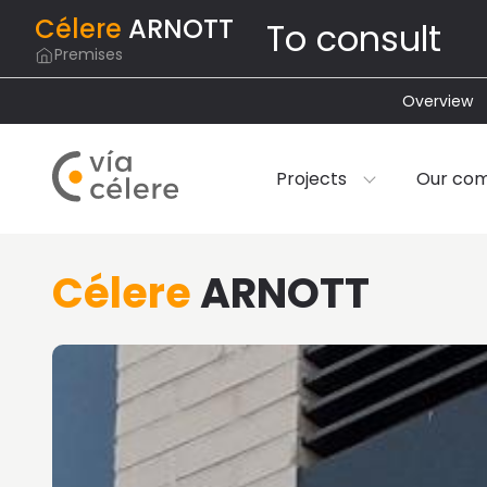
Célere
ARNOTT
To consult
Premises
Overview
Projects
Our co
Célere
ARNOTT