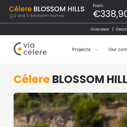
From
Célere
BLOSSOM HILLS
€338,9
2 and 3-bedroom homes
Overview
Descr
Projects
Our co
Célere
BLOSSOM HIL