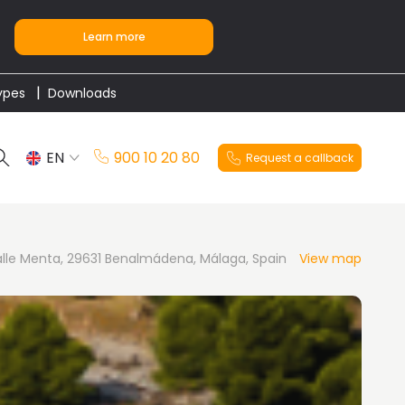
Learn more
ypes
Downloads
EN
900 10 20 80
Request a callback
ES
lle Menta, 29631 Benalmádena, Málaga, Spain
View map