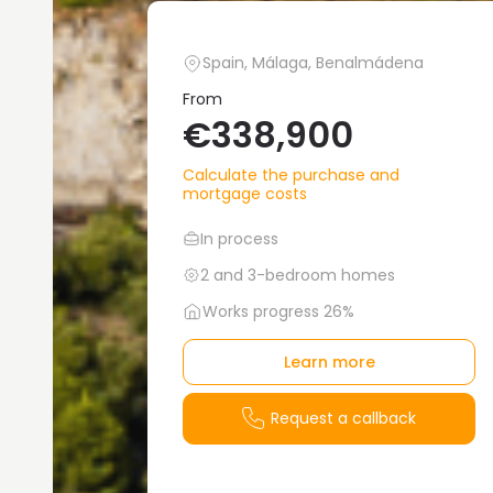
Spain, Málaga, Benalmádena
From
€338,900
Calculate the purchase and
mortgage costs
In process
2 and 3-bedroom homes
Works progress 26%
Learn more
Request a callback