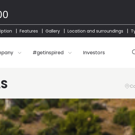
00
iption
Features
Gallery
Location and surroundings
T
mpany
#getinspired
Investors
LS
Ca