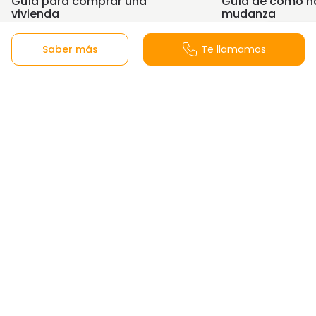
Guía para comprar una
Guía de cómo h
vivienda
mudanza
Saber más
Te llamamos
Oficina de ventas
Calle Menta, 29631 Benalmádena, Málaga, España
Ver en Google Maps
Lunes a Viernes de 10:00-18:00h y Sábados
de 10:30-14:00h Domingos y festivos cerrado