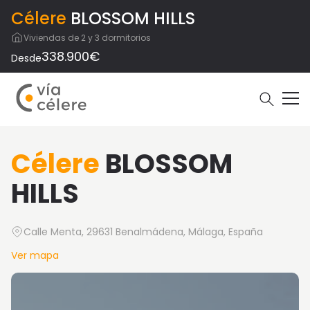
Célere
BLOSSOM HILLS
Viviendas de 2 y 3 dormitorios
338.900€
Desde
Célere
BLOSSOM
HILLS
Calle Menta, 29631 Benalmádena, Málaga, España
Ver mapa