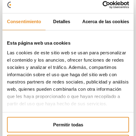
El conjunto residencial está compuesto por 70
viviendas de 2 y 3 dormitorios, con 2 baños
Consentimiento
Detalles
Acerca de las cookies
completos, 2 plazas de aparcamiento y un
trastero.
Esta página web usa cookies
Es un complejo cerrado. Todas las viviendas
cuentan con la cocina amueblada y equipada
Las cookies de este sitio web se usan para personalizar
con electrodomésticos de primera marca. Las
el contenido y los anuncios, ofrecer funciones de redes
viviendas aúnan versatilidad y confort gracias a
sociales y analizar el tráfico. Además, compartimos
sus espacios diáfanos y optimizados. Ejemplo de
información sobre el uso que haga del sitio web con
ello son las cocinas abiertas e integradas con el
nuestros partners de redes sociales, publicidad y análisis
salón. Los áticos cuentan con magníficas
web, quienes pueden combinarla con otra información
terrazas con vistas panorámicas al mar
que les haya proporcionado o que hayan recopilado a
Mediterráneo para disfrutar de la brisa en los
partir del uso que haya hecho de sus servicios.
momentos de descanso.
Permitir todas