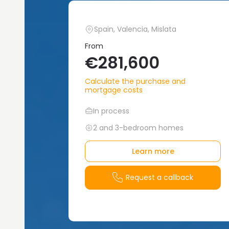
Spain, Valencia, Mislata
From
€281,600
Calculate the purchase and
mortgage costs
In process
2 and 3-bedroom homes
Learn more
Request a callback