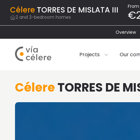
From
Célere
TORRES DE MISLATA III
€2
2 and 3-bedroom homes
Overview
Projects
Our co
Célere
TORRES DE MIS