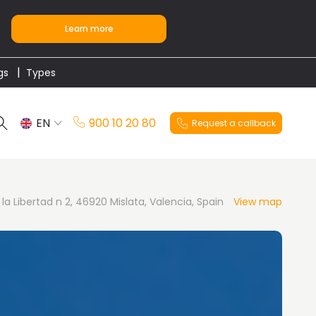
Learn more
gs
Types
EN
900 10 20 80
Request a callback
ES
 la Libertad n 2, 46920 Mislata, Valencia, Spain
View map