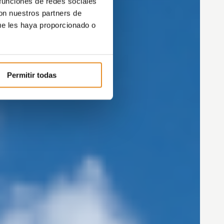
 funciones de redes sociales
con nuestros partners de
ue les haya proporcionado o
Permitir todas