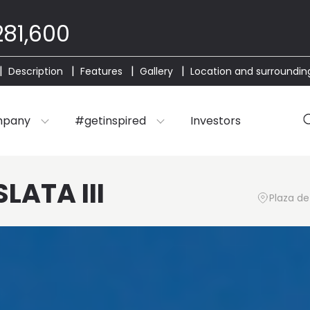
81,600
Description
Features
Gallery
Location and surroundin
mpany
#getinspired
Investors
LATA III
Plaza de