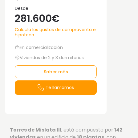
Desde
281.600€
Calcula los gastos de compraventa e
hipoteca
En comercialización
Viviendas de 2 y 3 dormitorios
Saber más
Te llamamos
Torres de Mislata III
, está compuesto por
142
viviendas
en un edificio de
18 plantas,
con