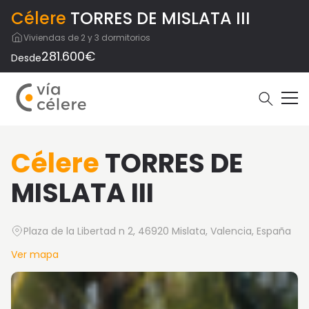
Célere
TORRES DE MISLATA III
Viviendas de 2 y 3 dormitorios
281.600€
Desde
Célere
TORRES DE
MISLATA III
Plaza de la Libertad n 2, 46920 Mislata, Valencia, España
Ver mapa