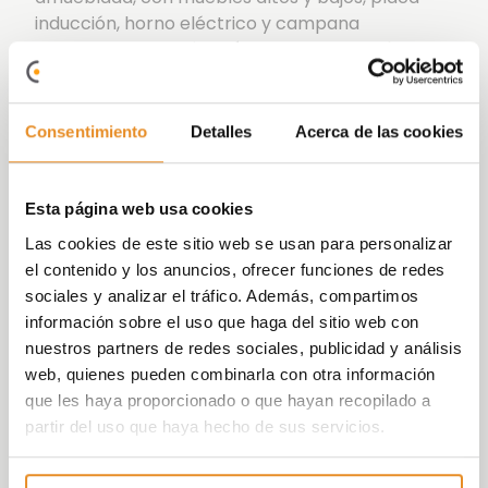
inducción, horno eléctrico y campana
extractora. Además,
Célere Torres de Mislata
dispone de una serie de de acabados
personalizados, entre los que escoger sin coste
alguno.
Consentimiento
Detalles
Acerca de las cookies
En
Vía Célere
apostamos por innovar e
implantar sistemas cada vez más
eficientes
,
Esta página web usa cookies
consiguiendo edificios más
sostenibles
y
Las cookies de este sitio web se usan para personalizar
comprometidos con el
medio ambiente
.
el contenido y los anuncios, ofrecer funciones de redes
Célere Torres de Mislata III, es un conjunto
sociales y analizar el tráfico. Además, compartimos
residencial equipado para cubrir todas tus
información sobre el uso que haga del sitio web con
necesidades en un espacio cómodo para ti y los
nuestros partners de redes sociales, publicidad y análisis
tuyos, creando un lugar idóneo donde vivir con tu
web, quienes pueden combinarla con otra información
familia.
que les haya proporcionado o que hayan recopilado a
partir del uso que haya hecho de sus servicios.