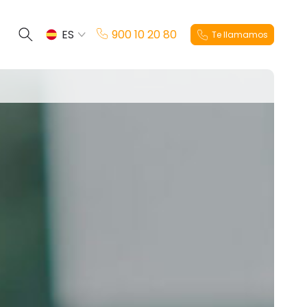
ES
900 10 20 80
Te llamamos
EN