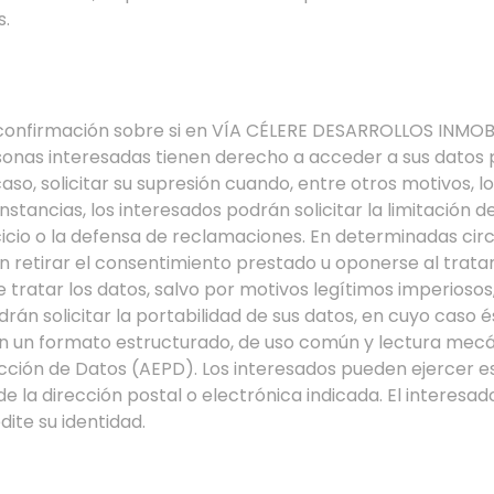
s.
confirmación sobre si en VÍA CÉLERE DESARROLLOS INMOBI
sonas interesadas tienen derecho a acceder a sus datos pe
caso, solicitar su supresión cuando, entre otros motivos, 
stancias, los interesados podrán solicitar la limitación d
icio o la defensa de reclamaciones. En determinadas cir
rán retirar el consentimiento prestado u oponerse al trat
tratar los datos, salvo por motivos legítimos imperiosos, 
n solicitar la portabilidad de sus datos, en cuyo caso ést
 en un formato estructurado, de uso común y lectura mecá
ción de Datos (AEPD). Los interesados pueden ejercer e
e la dirección postal o electrónica indicada. El interesa
ite su identidad.