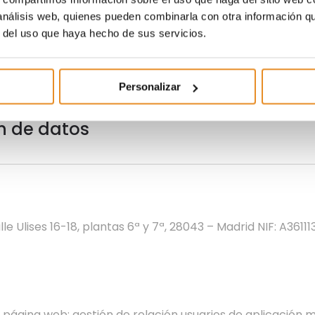
 análisis web, quienes pueden combinarla con otra información q
r del uso que haya hecho de sus servicios.
Personalizar
n de datos
lle Ulises 16-18, plantas 6ª y 7ª, 28043 – Madrid NIF: A36111
s página web; gestión de relación usuarios de aplicación mó