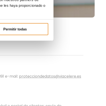
ue les haya proporcionado o
Permitir todas
391 e-mail:
protecciondedatos@viacelere.es
vil o portal de clientes; envío de