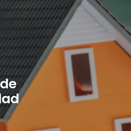
 de
dad