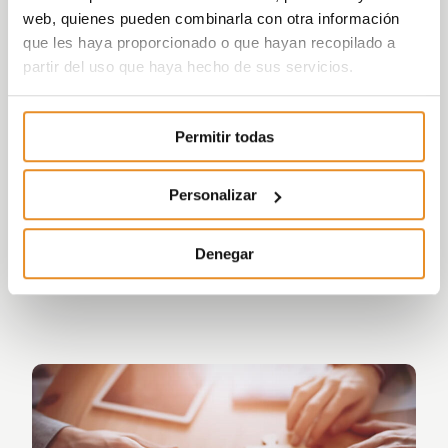
web, quienes pueden combinarla con otra información
que les haya proporcionado o que hayan recopilado a
partir del uso que haya hecho de sus servicios.
Permitir todas
Uno de nuestros principales activos son
las personas, sin las cuales nuestro
producto final no sería posible.
Personalizar
En Vía Célere apostamos por la formación continua y
Denegar
el desarrollo profesional de nuestros equipos.