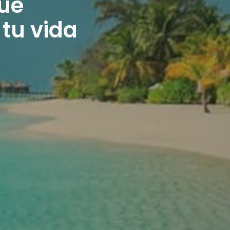
ue
tu vida