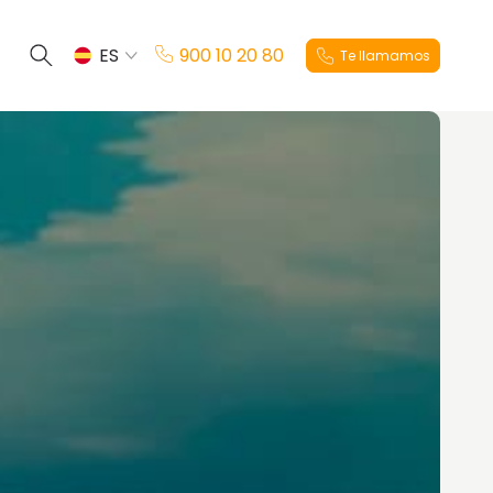
ES
900 10 20 80
Te llamamos
EN