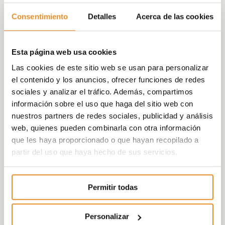
Consentimiento
Detalles
Acerca de las cookies
Célere Aralias del Rincón
es un conjunto
residencial pensado para tu comodidad y la de
los tuyos, donde cada día puede ser mejor que el
Esta página web usa cookies
anterior.
Las cookies de este sitio web se usan para personalizar
el contenido y los anuncios, ofrecer funciones de redes
Te ofrecemos una promoción compuesta por
sociales y analizar el tráfico. Además, compartimos
29 viviendas de 2 y 3 dormitorios
con
información sobre el uso que haga del sitio web con
amplias terrazas
y todas ellas con plaza de
nuestros partners de redes sociales, publicidad y análisis
garaje y trastero incluidos.
web, quienes pueden combinarla con otra información
Además, el proyecto consta de
2 edificios de
que les haya proporcionado o que hayan recopilado a
diseño actual con 3 alturas
, incluyendo
partir del uso que haya hecho de sus servicios.
tipologías especiales de
áticos y bajos
.
Tu casa será el lugar ideal donde desarrollar
Permitir todas
tu vida sin preocupaciones
, con la
combinación perfecta entre zonas comunes,
Personalizar
lugar tranquilo y desarrollo urbano.
La