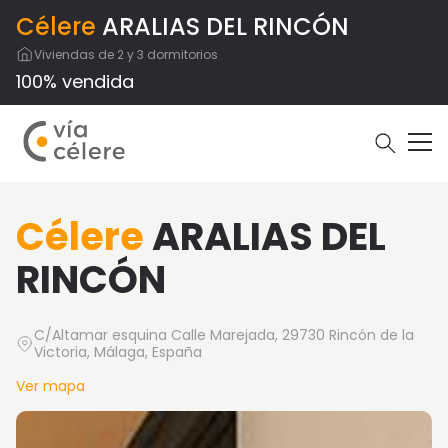
Célere
ARALIAS DEL RINCÓN
Viviendas de 2 y 3 dormitorios
100% vendida
Célere
ARALIAS DEL
RINCÓN
C/Altamar esquina Calle Marejada, 29730 Rincón de la
Victoria, Málaga, España
Ver mapa