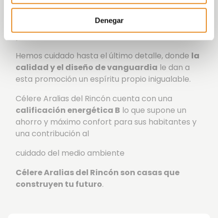
promoción dispone de una piscina
de
Denegar
cloración salina con zonas ajardinadas de relax
para disfrutar los días más calurosos.
Hemos cuidado hasta el último detalle, donde
la
calidad y el diseño de vanguardia
le dan a
esta promoción un espíritu propio inigualable.
Célere Aralias del Rincón cuenta con una
calificación energética B
lo que supone un
ahorro y máximo confort para sus habitantes y
una contribución al
cuidado del medio ambiente
Célere Aralias del Rincón
son casas que
construyen tu futuro
.