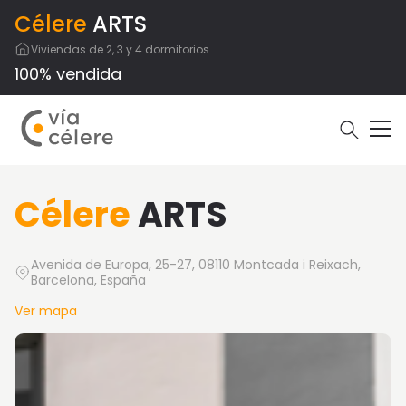
Célere
ARTS
Viviendas de 2, 3 y 4 dormitorios
100% vendida
Célere
ARTS
Avenida de Europa, 25-27, 08110 Montcada i Reixach,
Barcelona, España
Ver mapa