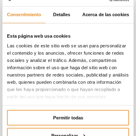
Célere Arts
es una
promoción de obra nueva
en Barcelona, situada en la zona alta de
Mas
Consentimiento
Detalles
Acerca de las cookies
Rampinyo
en Montcada y Reixac
. El
residencial está compuesto
de 54 viviendas de
2, 3 y 4 dormitorios
, todas ellas con terraza,
Esta página web usa cookies
trastero y plaza de garaje.
Las cookies de este sitio web se usan para personalizar
Célere Arts
cuenta con unas
magníficas
el contenido y los anuncios, ofrecer funciones de redes
zonas comunes para tu disfrute y de toda tu
sociales y analizar el tráfico. Además, compartimos
familia
: cuenta con piscina y solarium en la
información sobre el uso que haga del sitio web con
cubierta, un patio interior ajardinado y Sala
nuestros partners de redes sociales, publicidad y análisis
Social Gourmet en la planta baja para que
web, quienes pueden combinarla con otra información
puedas relajarte con los que más quieres
que les haya proporcionado o que hayan recopilado a
después de una jornada de trabajo, además de
partir del uso que haya hecho de sus servicios.
un parking para bicicletas.
La promoción está pensada para que
Permitir todas
aproveches al máximo tu día a día, por eso está
diseñada con zonas de día y de noche
Personalizar