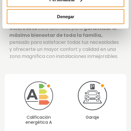
diferenciadas para obtener una mejor
iluminación y espacio, donde además destacan
las amplias terrazas de las viviendas.
Denegar
Célere Arts
está diseñada para
garantizar el
máximo bienestar de toda la familia,
pensado para satisfacer todas tus necesidades
y ofrecerte un mayor confort y calidad en una
zona magnífica con instalaciones inmejorables.
Calificación
Garaje
energética A