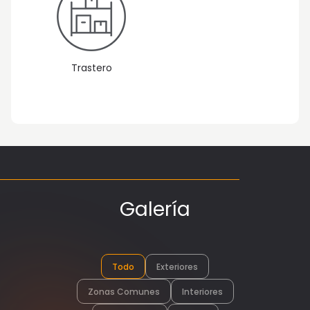
Trastero
Galería
Todo
Exteriores
Zonas Comunes
Interiores