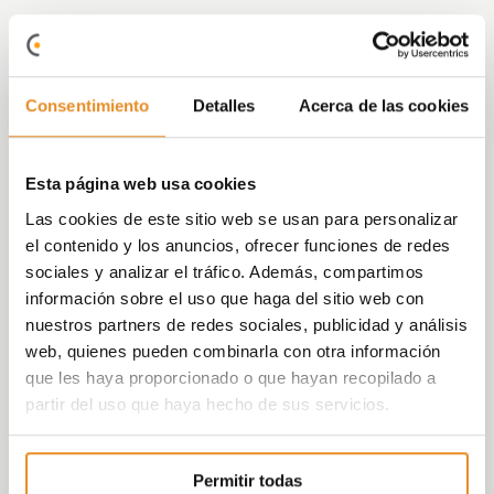
España, Barcelona, El Prat de
Consentimiento
Detalles
Acerca de las cookies
Llobregat
100% vendida
Esta página web usa cookies
Entregada
Las cookies de este sitio web se usan para personalizar
el contenido y los anuncios, ofrecer funciones de redes
sociales y analizar el tráfico. Además, compartimos
información sobre el uso que haga del sitio web con
nuestros partners de redes sociales, publicidad y análisis
Célere Aviació es un conjunto de viviendas en
web, quienes pueden combinarla con otra información
régimen de
VPO
de 2 a 4 dormitorios, plazas de
que les haya proporcionado o que hayan recopilado a
aparcamiento, trasteros y locales comerciales,
partir del uso que haya hecho de sus servicios.
estudiadas al detalle para ofrecer la máxima
calidad y confort,
Permitir todas