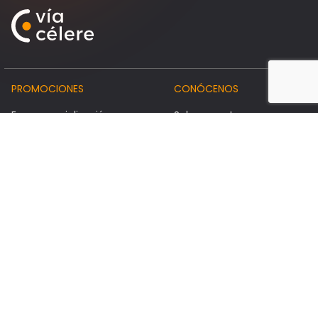
PROMOCIONES
CONÓCENOS
En comercialización
Sobre nosotros
Próximamente
Somos diferentes
Entregadas
Nuestro equipo
Locales y garajes
Trabaja con nosotros
Contacta con nosotros
#INSPÍRATE
Inversores
Preguntas frecuentes
Noticias
Nuestra oficina
Guías
Código de conducta
Calculadoras