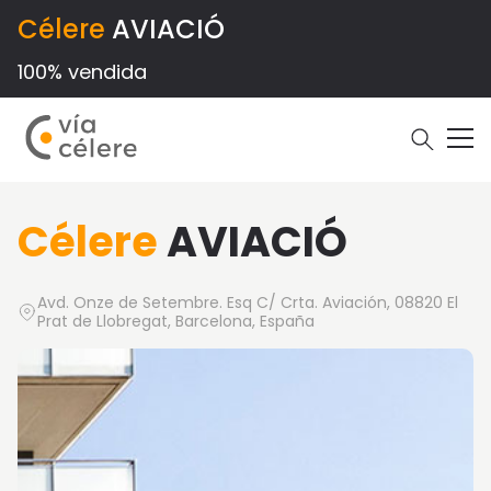
Célere
AVIACIÓ
100% vendida
Célere
AVIACIÓ
Avd. Onze de Setembre. Esq C/ Crta. Aviación, 08820 El
Prat de Llobregat, Barcelona, España