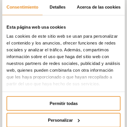
Consentimiento
Detalles
Acerca de las cookies
La urbanización dispone de amplias zonas
comunes donde disfrutar tu tiempo con quien
más quieres: amplias zonas verdes ajardinadas,
Esta página web usa cookies
piscina, área infantil para disfrute de los más
pequeños de la casa, sala social gourmet para
Las cookies de este sitio web se usan para personalizar
reunirte con amigos y familiares y parking para
el contenido y los anuncios, ofrecer funciones de redes
bicicletas.
sociales y analizar el tráfico. Además, compartimos
información sobre el uso que haga del sitio web con
Además incorpora la nueva
nuestros partners de redes sociales, publicidad y análisis
funcionalidad
Célere Wish
que, de la mano de un
web, quienes pueden combinarla con otra información
partner como Amazon, permitirá a los
que les haya proporcionado o que hayan recopilado a
habitantes de las promoción controlar, a través
partir del uso que haya hecho de sus servicios.
de la voz, tanto elementos de su vivienda, como
las luces, como externos a ella, como la reserva
de las zonas comunes.
Permitir todas
Esto será posible gracias a la incorporación de
un kit Smart Home, que consta de un altavoz
Personalizar
Amazon Echo dot, además de otros dispositivos