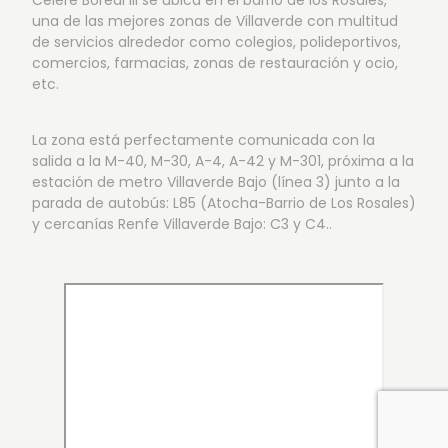
Célere Boreal III se ubica en el barrio de los Rosales,
una de las mejores zonas de Villaverde con multitud
de servicios alrededor como colegios, polideportivos,
comercios, farmacias, zonas de restauración y ocio,
etc.
La zona está perfectamente comunicada con la
salida a la M-40, M-30, A-4, A-42 y M-301, próxima a la
estación de metro Villaverde Bajo (línea 3) junto a la
parada de autobús: L85 (Atocha-Barrio de Los Rosales)
y cercanías Renfe Villaverde Bajo: C3 y C4..