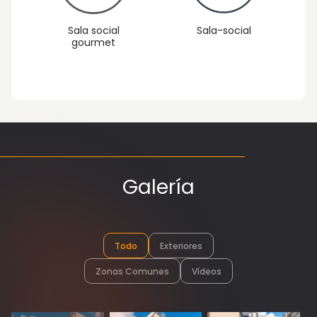
Sala social
Sala-social
gourmet
Galería
Todo
Exteriores
Zonas Comunes
Vídeos