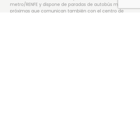
metro/RENFE y dispone de paradas de autobús muy
próximas que comunican también con el centro de
Madrid, incluso en horario nocturno.
Los Molinos-Getafe es un entorno muy atractivo, con
amplias avenidas, zonas verdes y todo tipo de
servicios.
PROMOCIONES
CONÓCENOS
En comercialización
Sobre nosotros
Próximamente
Somos diferentes