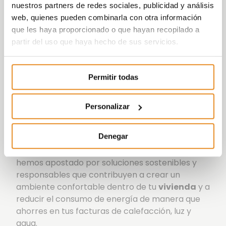
nuestros partners de redes sociales, publicidad y análisis
de equipamientos y materiales cuidadosamente
web, quienes pueden combinarla con otra información
seleccionados para garantizar el mayor confort
que les haya proporcionado o que hayan recopilado a
y el relax de sus propietarios. Además, cuentan
partir del uso que haya hecho de sus servicios.
con
plaza de garaje, trastero y amplias
terrazas
, así como con amplias zonas
ajardinadas, piscina, áreas de juegos infantiles,
Permitir todas
cuarto para bicicletas y club social comunitario.
La casa que siempre has querido al alcance de
tu mano.
Personalizar
Toda la promoción ha sido diseñada con una
Denegar
arquitectura inteligente para ofrecerte
el más
alto nivel de eficiencia energética
. Para ello,
hemos apostado por soluciones sostenibles y
responsables que contribuyen a crear un
ambiente confortable dentro de tu
vivienda
y a
reducir el consumo de energía de manera que
ahorres en tus facturas de calefacción, luz y
agua.