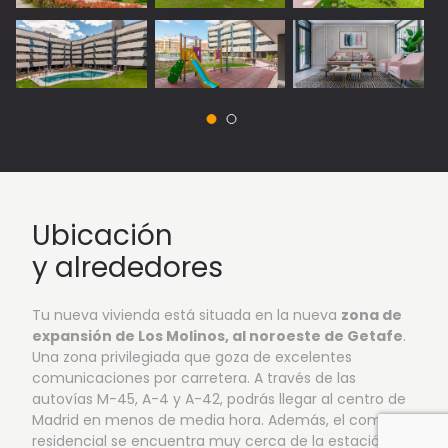
Ubicación
y alrededores
Tu nueva vivienda está situada en la nueva
zona de
expansión de Los Molinos, al noroeste de Getafe
.
Una zona privilegiada que goza de excelentes
comunicaciones por carretera. A través de las
autovías M-45, A-4 y A-42, podrás llegar al centro de
Madrid en menos de media hora. Además, el complejo
residencial se encuentra muy cerca de la estación de