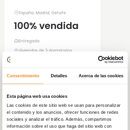
España, Madrid, Getafe
100% vendida
Entregada
Viviendas de 3 dormitorios
Consentimiento
Detalles
Acerca de las cookies
Casa de la Cierva
es una promoción exclusiva
de 67
pisos nuevos en Getafe
de 2 y 3
Esta página web usa cookies
dormitorios y áticos de 2, 3 y 4 dormitorios. Una
Las cookies de este sitio web se usan para personalizar
promoción diseñada con altos estándares de
el contenido y los anuncios, ofrecer funciones de redes
calidad y en la que cada vivienda posee una
sociales y analizar el tráfico. Además, compartimos
distribución moderna y adaptada al estilo
información sobre el uso que haga del sitio web con
de vida actual
. Todas las casas están dotadas