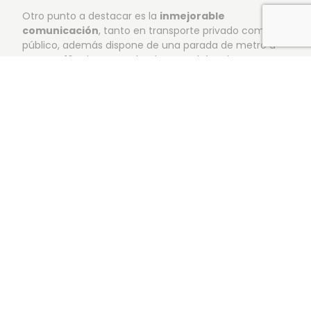
Otro punto a destacar es la
inmejorable
comunicación
, tanto en transporte privado como
público, además dispone de una parada de metro a
escasos 10 minutos andando y autobús urbano con
parada junto a la promoción. También cercanía y
accesibilidad desde la autovía A-8.