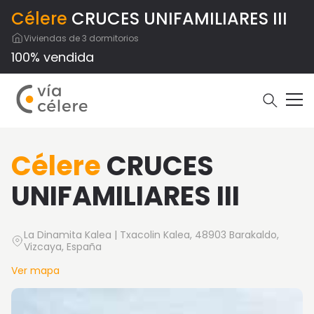
Célere
CRUCES UNIFAMILIARES III
Viviendas de 3 dormitorios
100% vendida
Célere
CRUCES
UNIFAMILIARES III
La Dinamita Kalea | Txacolin Kalea, 48903 Barakaldo,
Vizcaya, España
Ver mapa