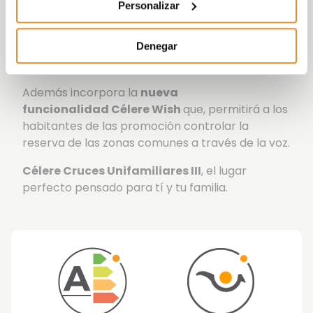
Personalizar
con salones para niños y adolescentes,
parque
infantil y Sala Social-Gourmet
con todas las
Denegar
instalaciones necesarias para celebrar las
mejores reuniones familiares y sociales.
Además incorpora la
nueva
funcionalidad Célere Wish
que, permitirá a los
habitantes de las promoción controlar la
reserva de las zonas comunes a través de la voz.
Célere Cruces Unifamiliares III
, el lugar
perfecto pensado para tí y tu familia.