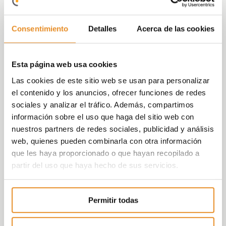
facilita la ventilación cruzada y jardín, lo que
confiere mayor intimidad a los momentos
Consentimiento
Detalles
Acerca de las cookies
familiares.
Célere Cruces Unifamiliares III
ha sido
diseñado de manera minuciosa y cuidada, con
Esta página web usa cookies
materiales de primera calidad
y donde
Las cookies de este sitio web se usan para personalizar
podrás personalizar con diferentes acabados
el contenido y los anuncios, ofrecer funciones de redes
para que sientas tu casa tuya desde el primer
sociales y analizar el tráfico. Además, compartimos
día. Además, todas cuentan con cocina
información sobre el uso que haga del sitio web con
amueblada y calefacción por suelo radiante.
nuestros partners de redes sociales, publicidad y análisis
web, quienes pueden combinarla con otra información
Pero no solo eso, la promoción cuenta con
que les haya proporcionado o que hayan recopilado a
amplias e innovadoras zonas comunes
partir del uso que haya hecho de sus servicios.
donde disfrutar de tu día a día con tu familia y
amigos.
Dispone de espacios exteriores, donde
Permitir todas
encontrarás la
piscina
para adultos y niños,
pistas deportivas y los jardines
; e interiores