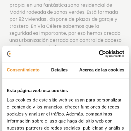
propia, en una fantástica zona residencial de
Madrid rodeada de zonas verdes. Está formada
por 92 viviendas , dispone de plazas de garaje y
trastero. En Vía Célere sabemos que la
seguridad es importante, por eso hemos creado
una urbanización cerrada con control de acceso
mediante conserjería.
Pensando en todos los detalles, Célere Dehesa
de la Villa está diseñada con zonas comunes
Consentimiento
Detalles
Acerca de las cookies
equipadas para que sólo te ocupes de
disfrutarlas y vivirlas: piscina, pista de pádel,
gimnasio, sala de estudio, sala de juegos para
Esta página web usa cookies
niños, cuarto para bicicletas, parque infantil y
Las cookies de este sitio web se usan para personalizar
sala social-gourmet.
el contenido y los anuncios, ofrecer funciones de redes
Además incorpora la nueva
sociales y analizar el tráfico. Además, compartimos
funcionalidad
Célere Wish
que, de la mano de un
información sobre el uso que haga del sitio web con
partner como Amazon, permitirá a los
nuestros partners de redes sociales, publicidad y análisis