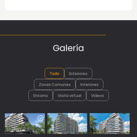
Galería
Todo
Exteriores
Zonas Comunes
Interiores
Entorno
Visita virtual
Vídeos