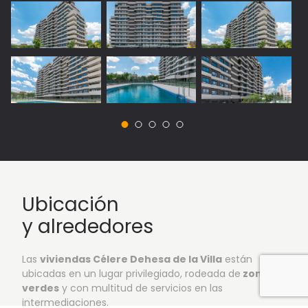
Ubicación
y alrededores
Las
viviendas Célere Dehesa de la Villa
están
ubicadas en un lugar privilegiado, rodeada de
zonas
verdes
y con multitud de servicios en las
intermediaciones.