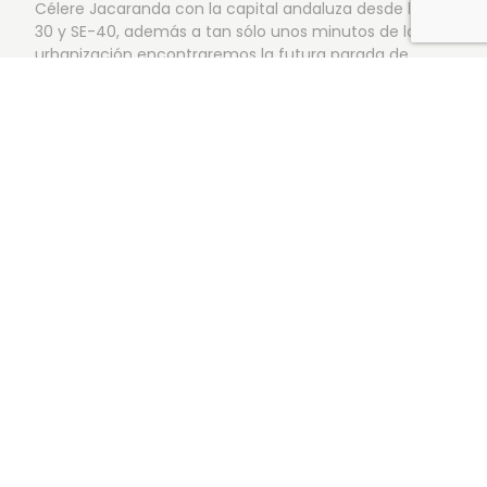
Célere Jacaranda con la capital andaluza desde la SE-
30 y SE-40, además a tan sólo unos minutos de la
urbanización encontraremos la futura parada de
tranvía de Dos Hermanas, ampliación de la línea 1 del
metro de Sevilla.