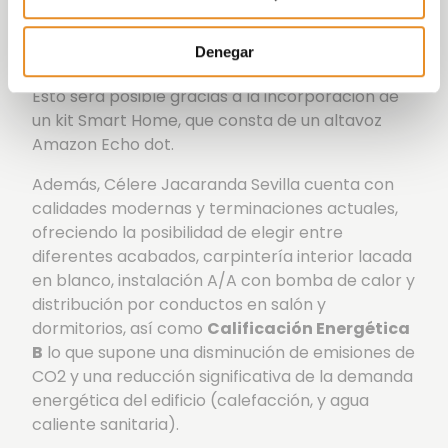
partner como Amazon, permitirá a los
habitantes de las promoción controlar, a través
Denegar
de la voz, la reserva de las zonas comunes.
Esto será posible gracias a la incorporación de
un kit Smart Home, que consta de un altavoz
Amazon Echo dot.
Además, Célere Jacaranda Sevilla cuenta con
calidades modernas y terminaciones actuales,
ofreciendo la posibilidad de elegir entre
diferentes acabados, carpintería interior lacada
en blanco, instalación A/A con bomba de calor y
distribución por conductos en salón y
dormitorios, así como
Calificación Energética
B
lo que supone una disminución de emisiones de
CO2 y una reducción significativa de la demanda
energética del edificio (calefacción, y agua
caliente sanitaria).