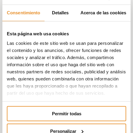
Pero no sólo eso, Célere Jacaranda dispone de
magníficas zonas comunes para que tú y tu
Consentimiento
Detalles
Acerca de las cookies
familia disfrutéis de vuestro día a día como más
os guste:
Sala social-Gourmet
es una zona
donde disfrutar de momentos especiales y vivir
Esta página web usa cookies
encuentros sociales y familiares inolvidables.
Las cookies de este sitio web se usan para personalizar
Además cuenta con una amplia terraza,
parque
el contenido y los anuncios, ofrecer funciones de redes
infantil
para los más pequeños de la casa,
sociales y analizar el tráfico. Además, compartimos
gimnasio
totalmente equipado y
piscina
para
información sobre el uso que haga del sitio web con
resfrescaros en los calurosos días de verano.
nuestros partners de redes sociales, publicidad y análisis
web, quienes pueden combinarla con otra información
La promoción dispone de un
Seguro
que les haya proporcionado o que hayan recopilado a
Payments Protection
, que aportará a los
partir del uso que haya hecho de sus servicios.
clientes mayor tranquilidad y seguridad en un
momento tan importante como es la compra
de su casa.
Permitir todas
Además incorpora la nueva
funcionalidad
Célere Wish
que, de la mano de un
Personalizar