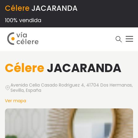
Célere
JACARANDA
100% vendida
Célere
JACARANDA
Avenida Celia Casado Rodriguez 4, 41704 Dos Hermanas,
Sevilla, España
Ver mapa