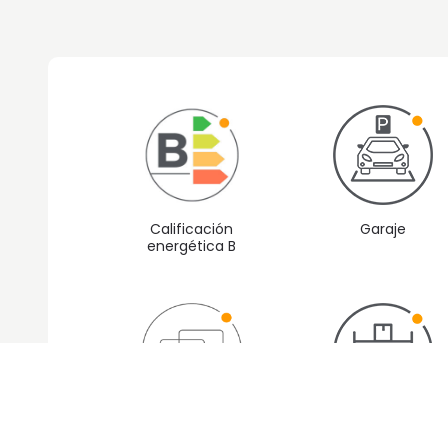
Calificación
Garaje
energética B
Sala común
Trastero