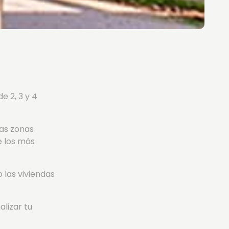
 2, 3 y 4
cas zonas
e los más
las viviendas
alizar tu