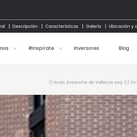
ral
Descripción
Características
Galería
Ubicación y 
nos
#inspírate
Inversores
Blog
Avda. Ensanche de Vallecas esq. C/ Emb