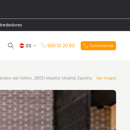
alrededores
ES
900 10 20 80
Te llamamos
EN
alse del Vellon, 28051 Madrid, Madrid, España
Ver mapa