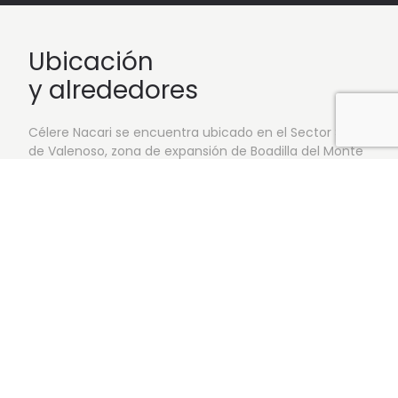
Ubicación
y alrededores
Célere Nacari se encuentra ubicado en el Sector Sur 11
de Valenoso, zona de expansión de Boadilla del Monte
y en continuo crecimiento. Perfectamente
comunicado en transporte público y privado. A tan
sólo 5 minutos del Sector B y Siglo XXI, área
consolidada y con todos los servicios a su alcance,
como restaurantes, centros comerciales,
supermercados, centro de salud, colegios, Hospital
Universitario Montepríncipe.
Perfectamente comunicado:
En transporte público: Parada de Metro Ligero: L-10