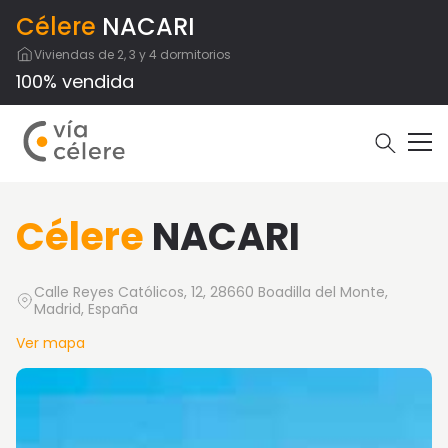
Célere
NACARI
Viviendas de 2, 3 y 4 dormitorios
100% vendida
Célere
NACARI
Calle Reyes Católicos, 12, 28660 Boadilla del Monte,
Madrid, España
Ver mapa