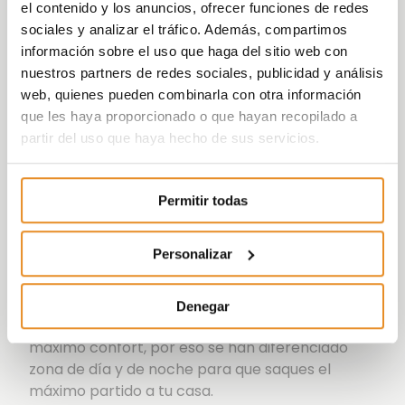
zonas ajardinadas para dar largos paseos los
el contenido y los anuncios, ofrecer funciones de redes
fines de semana.
sociales y analizar el tráfico. Además, compartimos
información sobre el uso que haga del sitio web con
Además incorpora la nueva
nuestros partners de redes sociales, publicidad y análisis
funcionalidad
Célere Wish
que, de la mano de un
web, quienes pueden combinarla con otra información
partner como Amazon, permitirá a los
que les haya proporcionado o que hayan recopilado a
habitantes de las promoción controlar, a través
partir del uso que haya hecho de sus servicios.
de la voz, tanto elementos de su vivienda, como
las luces, como externos a ella, como la reserva
de las zonas comunes.
Permitir todas
Esto será posible gracias a la incorporación de
un kit Smart Home, que consta de un altavoz
Personalizar
Amazon Echo dot, además de otros dispositivos
como bombillas y enchufes inteligentes.
Denegar
Las viviendas están diseñadas pensando en tu
máximo confort, por eso se han diferenciado
zona de día y de noche para que saques el
máximo partido a tu casa.