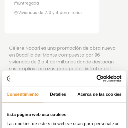
Entregada
Viviendas de 2, 3 y 4 dormitorios
Célere Nacari es una promoción de obra nueva
en Boadilla del Monte compuesta por 96
viviendas de 2 a 4 dormitorios donde destacan
sus amplias terrazas para poder disfrutar del
aire libre en la intimidad de tu propia casa.
La promoción además cuenta con unas
magníficas zonas comunes para que disfrutes
Consentimiento
Detalles
Acerca de las cookies
de tu día a día como más te gusta: piscina, pista
de pádel, gimnasio, parque infantil para los más
pequeños de la casa, sala Social-Gourmet,
Esta página web usa cookies
parking para bicicletas, wifi y unas amplísimas
Las cookies de este sitio web se usan para personalizar