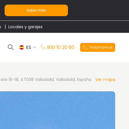
Saber más
s
Locales y garajes
ES
900 10 20 80
Te llamamos
EN
ate 16-18, 47008 Valladolid, Valladolid, España
Ver mapa