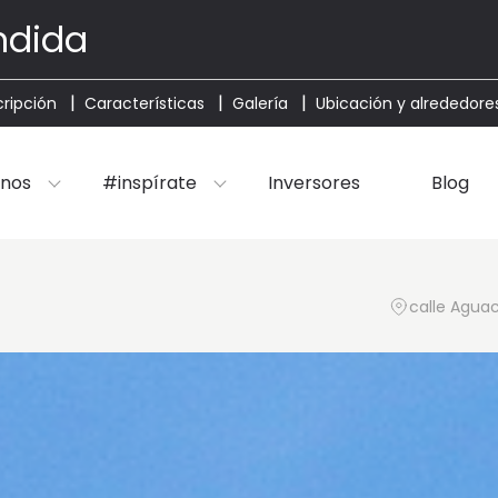
ndida
ripción
Características
Galería
Ubicación y alrededore
nos
#inspírate
Inversores
Blog
calle Aguac