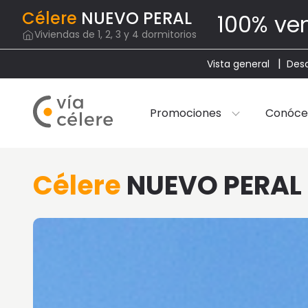
Célere
NUEVO PERAL
100% ve
Viviendas de 1, 2, 3 y 4 dormitorios
Vista general
Desc
Promociones
Conóce
Célere
NUEVO PERAL