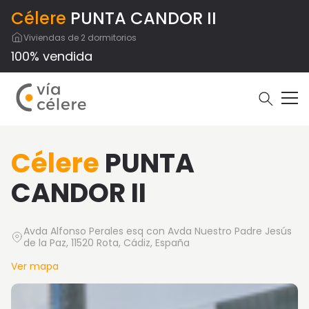
Célere
PUNTA CANDOR II
Viviendas de 2 dormitorios
100% vendida
Célere
PUNTA
CANDOR II
Avda Alfonso Perales esq con Avda Nuestro Padre Jesús
de la Paz, 11520 Rota, Cádiz, España
Ver mapa