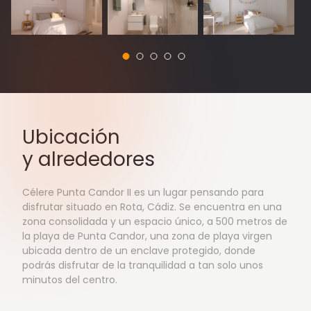
Ubicación
y alrededores
Célere Punta Candor II es un lugar pensando para
disfrutar situado en Rota, Cádiz. Se encuentra en una
zona consolidada y un espacio único, a 500 metros de
la playa de Punta Candor, una zona de playa virgen
ubicada dentro de un enclave protegido, donde
podrás disfrutar de la tranquilidad a tan solo unos
minutos del centro.