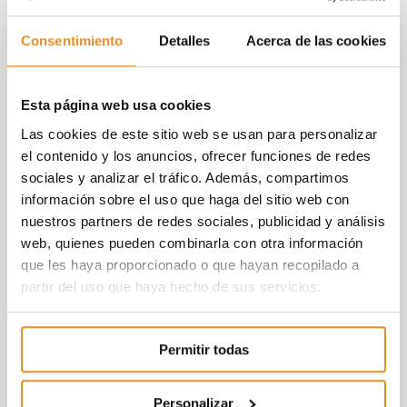
Célere Punta Candor II
es un conjunto
Consentimiento
Detalles
Acerca de las cookies
residencial pensado para tu comodidad y la de
los tuyos, un lugar idóneo que ofrece todas las
funcionalidades de un residencial moderno. Está
Esta página web usa cookies
integrado por
80 viviendas de 1, 2 y 3
Las cookies de este sitio web se usan para personalizar
dormitorios en planta baja, primera planta
el contenido y los anuncios, ofrecer funciones de redes
o ático
. Todas las viviendas cuentas con terraza
sociales y analizar el tráfico. Además, compartimos
a excepción de las de un dormitorio.
información sobre el uso que haga del sitio web con
nuestros partners de redes sociales, publicidad y análisis
Célere Punta Candor II es una urbanización
web, quienes pueden combinarla con otra información
privada y cuenta con zonas comunes, pensadas
que les haya proporcionado o que hayan recopilado a
para disfrutar del ocio y del deporte
partir del uso que haya hecho de sus servicios.
optimizando al máximo tú tiempo libre.
Dispone de una agradable
piscina y zonas
ajardinadas
donde disfrutar con tu familia, una
Permitir todas
sala social-gourmet con zona de juegos
para niños, un espacio salud y un gimnasio
.
Personalizar