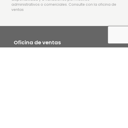
administrativos o comerciales. Consulte con la oficina de
ventas
Oficina de ventas
Plaza Príncipe de Viana 4, Bajo, 31002 Pamplona,
Navarra, España
Ver en Google Maps
Lunes a Viernes de 10:00-14:00 h. y de 17:00-
20:00 h.
Domingo y festivos cerrado
Se atiende con cita previa (también