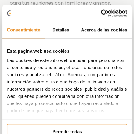
para tus reuniones con familiares y amigos,
amplios espacios exteriores con zonas verdes y
pavimentadas, una
sala de juegos para niños
donde jugar en un entorno tematizado, diseñado
Consentimiento
Detalles
Acerca de las cookies
y preparado especialmente para ellos y un
práctico
parque infantil.
Además incorpora la nueva
Esta página web usa cookies
funcionalidad
Célere Wish
que, de la mano de un
Las cookies de este sitio web se usan para personalizar
partner como Amazon, permitirá a los
el contenido y los anuncios, ofrecer funciones de redes
habitantes de la promoción reservar las zonas
sociales y analizar el tráfico. Además, compartimos
comunes a través de la voz,
información sobre el uso que haga del sitio web con
nuestros partners de redes sociales, publicidad y análisis
Esto será posible gracias a la incorporación de
web, quienes pueden combinarla con otra información
un kit Smart Home, que consta de un altavoz
que les haya proporcionado o que hayan recopilado a
Amazon Echo dot.
partir del uso que haya hecho de sus servicios.
Hemos cuidado hasta el último detalle, donde la
calidad y el diseño de vanguardia le dan a esta
Permitir todas
promoción un espíritu propio inigualable.