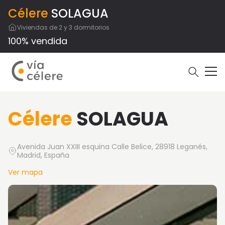
Célere
SOLAGUA
Viviendas de 2 y 3 dormitorios
100% vendida
Célere
SOLAGUA
Avenida Juan XXIII esquina Calle Belice, 28918 Leganés,
Madrid, España
Ver mapa