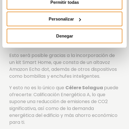
Además incorpora la nueva funcionalidad
Célere
Permitir todas
Wish
que, de la mano de un partner como
Amazon, permitirá a los habitantes de las
Personalizar
promoción controlar, a través de la voz, tanto
elementos de su vivienda, como las luces, como
Denegar
externos a ella, como la reserva de las zonas
comunes.
Esto será posible gracias a la incorporación de
un kit Smart Home, que consta de un altavoz
Amazon Echo dot, además de otros dispositivos
como bombillas y enchufes inteligentes.
Y esto no es lo único que
Célere Solagua
puede
ofrecerte: Calificación Energética A, lo que
supone una reducción de emisiones de CO2
significativa, así como de la demanda
energética del edificio y más ahorro económico
para ti.