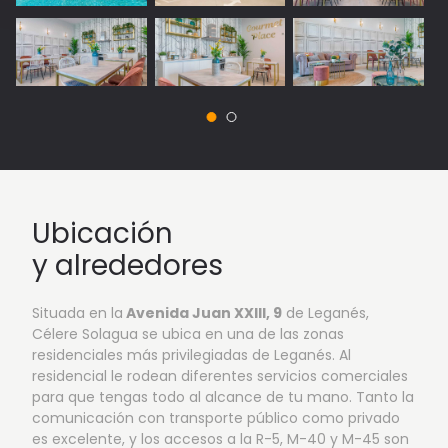
Ubicación
y alrededores
Situada en la
Avenida Juan XXIII, 9
de Leganés,
Célere Solagua se ubica en una de las zonas
residenciales más privilegiadas de Leganés. Al
residencial le rodean diferentes servicios comerciales
para que tengas todo al alcance de tu mano. Tanto la
comunicación con transporte público como privado
es excelente, y los accesos a la R-5, M-40 y M-45 son