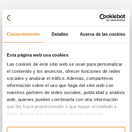
La promoción de obra nueva Célere Solagua
situada en Leganés, en la zona de Solagua, está
formada por 30 amplias viviendas de 2, 3 y 4
dormitorios con bonitas terrazas, todas ellas
Consentimiento
Detalles
Acerca de las cookies
con trastero incluido y 2 plazas de garaje.
En
Célere Solagua
hemos cuidado todos los
Esta página web usa cookies
detalles y equipado todos los espacios para que
Las cookies de este sitio web se usan para personalizar
tu experiencia en el día a día sea única: podrás
el contenido y los anuncios, ofrecer funciones de redes
refrescarte en los calurosos días de verano en
sociales y analizar el tráfico. Además, compartimos
la piscina, estar tranquilo mientras los niños
información sobre el uso que haga del sitio web con
juegan sin salir de casa en la zona de juegos que
nuestros partners de redes sociales, publicidad y análisis
hemos pensado para ellos o vivir los mejores
web, quienes pueden combinarla con otra información
momentos con los tuyos en la sala social-
que les haya proporcionado o que hayan recopilado a
gourmet. En Vía Célere sabemos que la
partir del uso que haya hecho de sus servicios.
seguridad es muy importante para ti, por eso
hemos diseñado una urbanización cerrada.