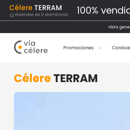
Célere
TERRAM
100% vendi
Viviendas de 0 dormitorios
Vista gene
Promociones
Conóce
Célere
TERRAM