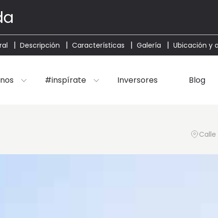
da
ral
Descripción
Características
Galería
Ubicación y 
nos
#inspírate
Inversores
Blog
Calle