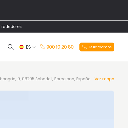
alrededores
ES
900 10 20 80
Te llamamos
EN
 Hongría, 9, 08205 Sabadell, Barcelona, España
Ver mapa