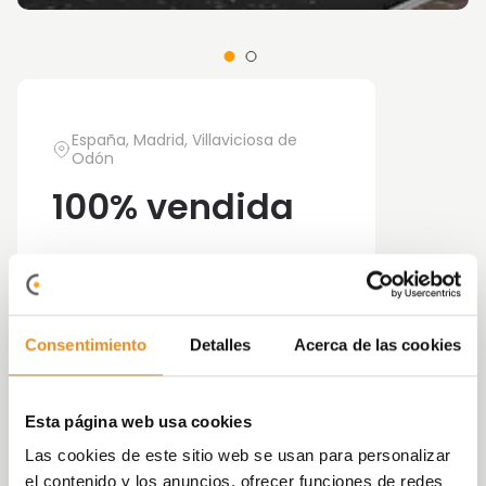
España, Madrid, Villaviciosa de
Odón
100% vendida
Entregada
Viviendas de 5 dormitorios
Consentimiento
Detalles
Acerca de las cookies
Esta página web usa cookies
Célere Villaviciosa de Odón
es un conjunto
Las cookies de este sitio web se usan para personalizar
residencial pensado para tu comodidad y la de
el contenido y los anuncios, ofrecer funciones de redes