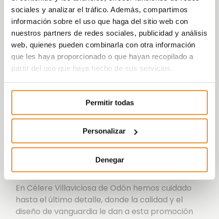
los tuyos, donde cada día puede ser mejor que el
sociales y analizar el tráfico. Además, compartimos
anterior.
información sobre el uso que haga del sitio web con
Te ofrecemos una promoción de 36 viviendas
nuestros partners de redes sociales, publicidad y análisis
pareadas de
4 y 5 dormitorios
distribuidas en
web, quienes pueden combinarla con otra información
dos plantas, todas ellas diseñadas con una
que les haya proporcionado o que hayan recopilado a
distribución moderna y construidas con
partir del uso que haya hecho de sus servicios.
excelentes calidades. Además, todas las
viviendas tienen 3 plazas de garaje en
aparcamiento de superficie, y si se desea, con
Permitir todas
carácter opcional, piscina.
Personalizar
Tu casa será el lugar ideal donde desarrollar tu
vida sin preocupaciones, con la combinación
perfecta entre lugar tranquilo y desarrollo
Denegar
urbano.
En Célere Villaviciosa de Odón hemos cuidado
hasta el último detalle, donde la calidad y el
diseño de vanguardia le dan a esta promoción