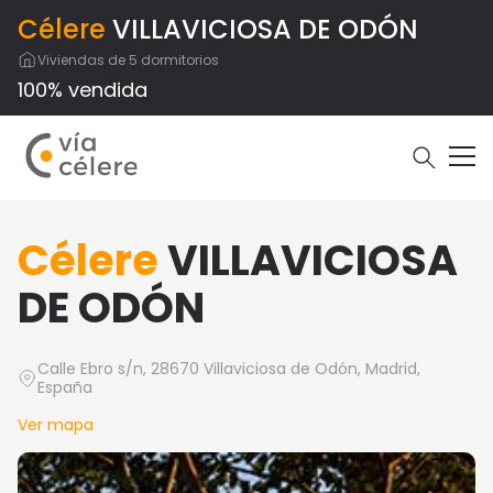
Célere
VILLAVICIOSA DE ODÓN
Viviendas de 5 dormitorios
100% vendida
Célere
VILLAVICIOSA
DE ODÓN
Calle Ebro s/n, 28670 Villaviciosa de Odón, Madrid,
España
Ver mapa