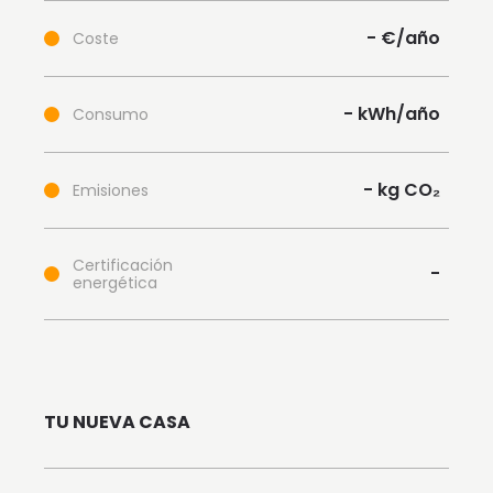
-
€/año
Coste
-
kWh/año
Consumo
-
kg CO₂
Emisiones
Certificación
-
energética
TU NUEVA CASA