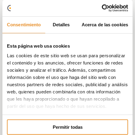
iluminación y electrodomésticos), con precios de
la energía actualizados a fecha de agosto 2022.
Los supuestos que contempla la herramienta son
simulaciones con carácter meramente
Consentimiento
Detalles
Acerca de las cookies
informativo y por tanto Vía Célere no asume
ninguna responsabilidad ni obligación al respecto,
teniendo además en cuenta la variabilidad del
Esta página web usa cookies
mercado energético actual.
Las cookies de este sitio web se usan para personalizar
Esta herramienta es un punto de partida para
el contenido y los anuncios, ofrecer funciones de redes
cualquier persona interesada en conocer los
sociales y analizar el tráfico. Además, compartimos
importes aproximados asociados a vivir en una
información sobre el uso que haga del sitio web con
casa con una u otro certificación energética.
nuestros partners de redes sociales, publicidad y análisis
Para obtener una cotización exacta, te
recomendamos consultar a un profesional
web, quienes pueden combinarla con otra información
especializado. Nuestra voluntad es acompañarte
que les haya proporcionado o que hayan recopilado a
en el proceso de compraventa de tu casa y darte
partir del uso que haya hecho de sus servicios.
las mejores herramientas online de forma
gratuita, pero pueden existir desviaciones o
errores ya que se simula una situación concreta
Permitir todas
que no puede hacerse extensible a todas las