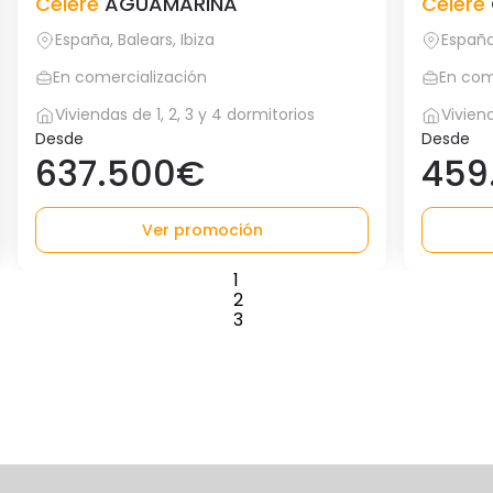
Célere
AGUAMARINA
Célere
España, Balears, Ibiza
España,
En comercialización
En com
Viviendas de 1, 2, 3 y 4 dormitorios
Viviend
Desde
Desde
637.500€
459
Ver promoción
1
2
3