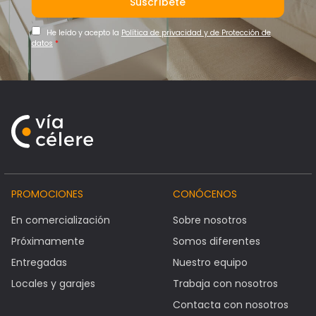
Suscríbete
He leído y acepto la
Política de privacidad y de Protección de
datos
*
PROMOCIONES
CONÓCENOS
En comercialización
Sobre nosotros
Próximamente
Somos diferentes
Entregadas
Nuestro equipo
Locales y garajes
Trabaja con nosotros
Contacta con nosotros