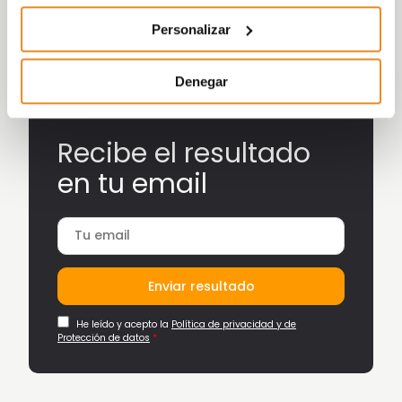
posibles. Utiliza estos datos como lo que son, una
estupenda guía, pero hazlo siempre por tu propia
Personalizar
cuenta y riesgo.
Denegar
Recibe el resultado
en tu email
Enviar resultado
He leído y acepto la
Política de privacidad y de
Protección de datos
*