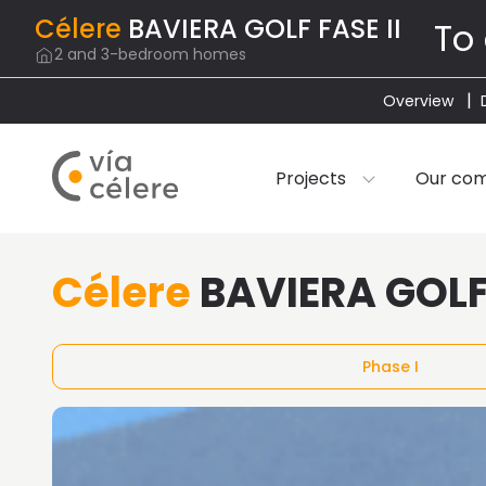
Célere
BAVIERA GOLF FASE II
To
2 and 3-bedroom homes
Overview
Projects
Our co
Célere
BAVIERA GOLF 
Phase I