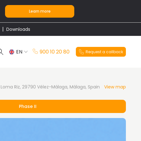
Learn more
Downloads
EN
900 10 20 80
Request a callback
ES
a Loma Riz, 29790 Vélez-Málaga, Málaga, Spain
View map
Phase II