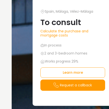
Spain, Málaga, Vélez-Málaga
To consult
Calculate the purchase and
mortgage costs
In process
2 and 3-bedroom homes
Works progress 29%
Learn more
Request a callback