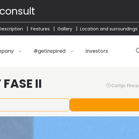
 consult
Description
Features
Gallery
Location and surroundings
mpany
#getinspired
Investors
FASE II
Cortijo Finc