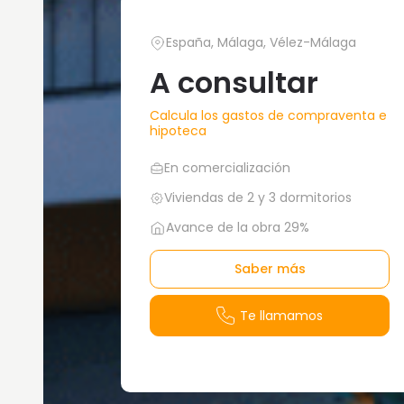
España, Málaga, Vélez-Málaga
A consultar
Calcula los gastos de compraventa e
hipoteca
En comercialización
Viviendas de 2 y 3 dormitorios
Avance de la obra 29%
Saber más
Te llamamos