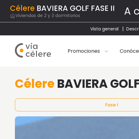
Célere
BAVIERA GOLF FASE II
A 
Viviendas de 2 y 3 dormitorios
Vista general
Descr
Promociones
Conóce
Célere
BAVIERA GOLF 
Fase I