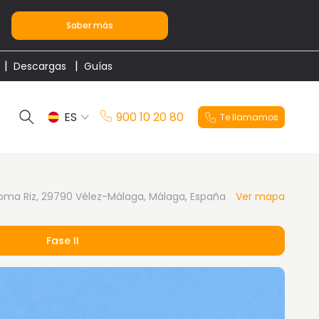
Saber más
Descargas
Guías
ES
900 10 20 80
Te llamamos
EN
Loma Riz, 29790 Vélez-Málaga, Málaga, España
Ver mapa
Fase II