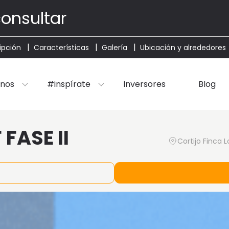
consultar
ipción
Características
Galería
Ubicación y alrededores
nos
#inspírate
Inversores
Blog
FASE II
Cortijo Finca 