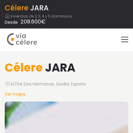
Célere
JARA
Viviendas de 2, 3, 4 y 5 dormitorios
208.600€
Desde
Célere
JARA
41704 Dos Hermanas, Sevilla, España
Ver mapa