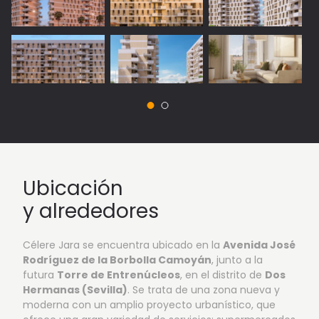
Ubicación
y alrededores
Célere Jara se encuentra ubicado en la
Avenida José
Rodríguez de la Borbolla Camoyán
, junto a la
futura
Torre de Entrenúcleos
, en el distrito de
Dos
Hermanas (Sevilla)
. Se trata de una zona nueva y
moderna con un amplio proyecto urbanístico, que