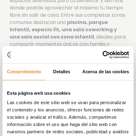
espacios diseñados para tu bienestar y disfrute,
donde podrás aprovechar al máximo tu tiempo
libre sin salir de casa. Entre sus completas zonas
comunes destacan una
piscina, parque
infantil, espacio fit, una sala coworking y
una sala social con zona infantil
, ideales para
compartir momentos únicos con familia y
amigos.
Además, el residencial cuenta con calificación
energética A, lo que se traduce en un
Consentimiento
Detalles
Acerca de las cookies
importante ahorro energético y una reducción
significativa en la demanda energética del
complejo, contribuyendo al cuidado del
Esta página web usa cookies
medioambiente y a un mayor confort en tu
Las cookies de este sitio web se usan para personalizar
hogar.
el contenido y los anuncios, ofrecer funciones de redes
sociales y analizar el tráfico. Además, compartimos
Célere Jara es un conjunto residencial equipado
información sobre el uso que haga del sitio web con
para cubrir todas tus necesidades en un espacio
nuestros partners de redes sociales, publicidad y análisis
cómodo para ti y los tuyos, creando un lugar