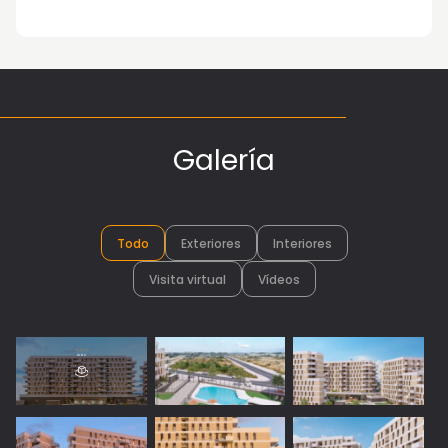
Galería
Todo
Exteriores
Interiores
Visita virtual
Vídeos