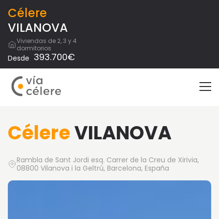
Célere
VILANOVA
Viviendas de 2, 3 y 4
dormitorios
393.700€
Desde
Célere
VILANOVA
Rambla de Sant Jordi esq. Carrer de la Creu de Xirivia,
08800 Vilanova i la Geltrú, Barcelona, España