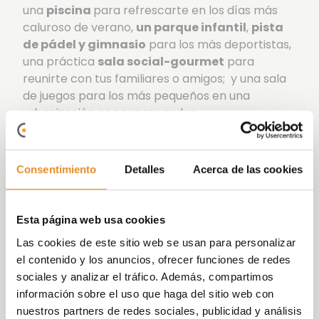
una
piscina
para refrescarte en los días más
caluroso de verano,
un parque infantil
,
pista
de pádel y gimnasio
para los más deportistas,
una práctica
sala social-gourmet
para
reunirte con tus familiares o amigos; y una sala
de juegos para los más pequeños en una
urbanización con zonas verdes.
Hemos cuidado cada detalle para convertir esta
promoción en tu futuro hogar. Por ello, te
Consentimiento
Detalles
Acerca de las cookies
ofrecemos unas viviendas de arquitectura
elegante y cuidada selección de calidades.
Todo el conjunto de viviendas cuenta con una
Esta página web usa cookies
Calificación Energética A – B
, lo que las
Las cookies de este sitio web se usan para personalizar
convierte en viviendas respetuosas con el medio
el contenido y los anuncios, ofrecer funciones de redes
ambiente, diseñadas para ofrecerte el máximo
sociales y analizar el tráfico. Además, compartimos
nivel de eficiencia energética. Vive tu nuevo
información sobre el uso que haga del sitio web con
hogar en un entorno único
nuestros partners de redes sociales, publicidad y análisis