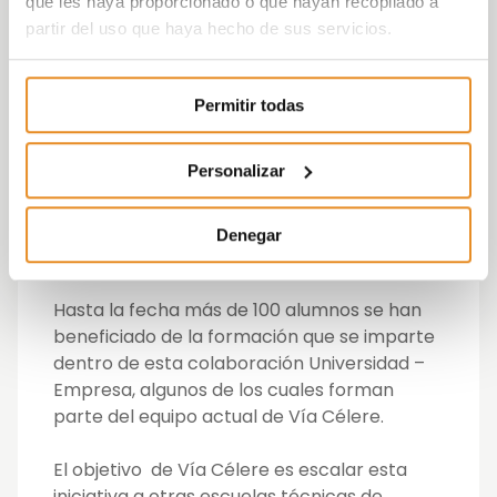
que les haya proporcionado o que hayan recopilado a
en marcha la iniciativa Aula Innovación Vía
partir del uso que haya hecho de sus servicios.
Célere orientada a alumnos de la Escuela
Técnica Superior de Edificación. El objetivo
es potenciar y concienciar sobre la
Permitir todas
importancia de la innovación en
construcción inmobiliaria con formación en
Personalizar
materias como BIM, Lean Construction e
Industrialización y con un componente
práctico mediante la visita a promociones
Denegar
de Vía Célere.
Hasta la fecha más de 100 alumnos se han
beneficiado de la formación que se imparte
dentro de esta colaboración Universidad –
Empresa, algunos de los cuales forman
parte del equipo actual de Vía Célere.
El objetivo de Vía Célere es escalar esta
iniciativa a otras escuelas técnicas de