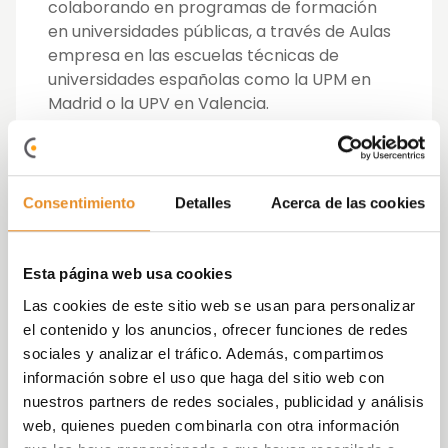
colaborando en programas de formación
en universidades públicas, a través de Aulas
empresa en las escuelas técnicas de
universidades españolas como la UPM en
Madrid o la UPV en Valencia.
La relación Universidad- Empresa para Vía
Célere es absolutamente necesaria para
dar un punto de vista desde la empresa
Consentimiento
Detalles
Acerca de las cookies
hacia la Universidad sobre cuáles son las
materias y el contenido que un buen
profesional tiene que tener en el sector,
Esta página web usa cookies
para lo que se han desarrollado dos
Las cookies de este sitio web se usan para personalizar
formaciones complementarios: el desarrollo
el contenido y los anuncios, ofrecer funciones de redes
del Aula Empresa en BIM y un Aula enfocada
sociales y analizar el tráfico. Además, compartimos
en la industrialización.
información sobre el uso que haga del sitio web con
nuestros partners de redes sociales, publicidad y análisis
En colaboración con la Universidad
web, quienes pueden combinarla con otra información
Politécnica de Madrid (UPM) en 2015 se puso