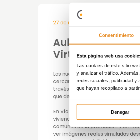
27 de marzo de 2019
Consentimiento
Aula Innovación 
Virtuales
Esta página web usa cookie
Las cookies de este sitio we
Las nuevas tecnologías permiten a
y analizar el tráfico. Ademá
cercano. Desde nuevas formas de r
redes sociales, publicidad y
través de la realidad virtual. Y es 
que hayan recopilado a parti
que deben adaptarse a las nuevas 
En Vía Célere desde 2015 se utiliza 
Denegar
viviendas. Así, es posible visitar el 
comunes de la promoción y el interior
ver imágenes reales simuladas desd