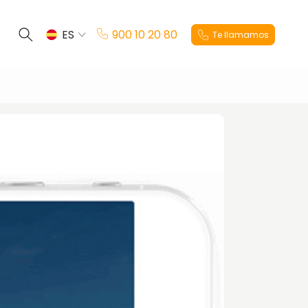
ES
900 10 20 80
Te llamamos
EN