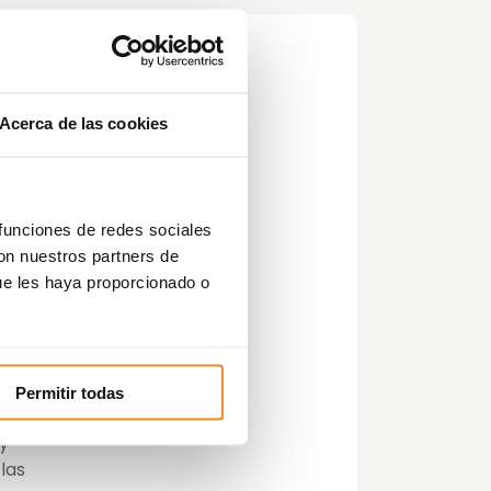
Acerca de las cookies
 funciones de redes sociales
con nuestros partners de
a
ue les haya proporcionado o
es
s
Permitir todas
 y
las