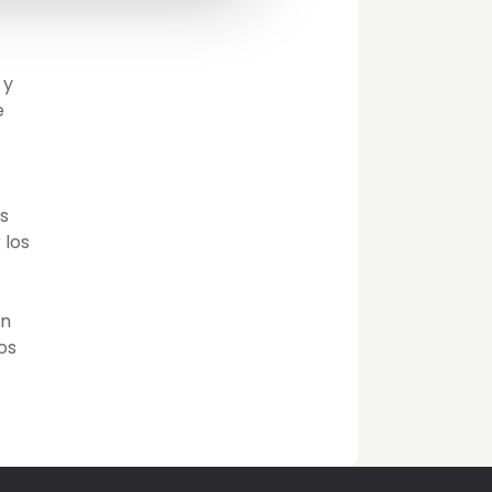
 y
e
as
 los
ón
os