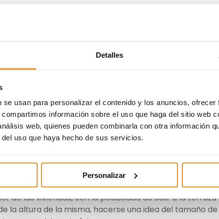
Detalles
de Vía Célere: Visitas
s
b se usan para personalizar el contenido y los anuncios, ofrecer
cercarnos cada día más a cómo será la vida en un futuro
s, compartimos información sobre el uso que haga del sitio web 
elacionarnos a ver el momento de diseño de tu vivienda 
 análisis web, quienes pueden combinarla con otra información q
que, la tecnología avanza y con ella lo hacen los promotor
r del uso que haya hecho de sus servicios.
demandas y necesidades de sus clientes.
la realidad virtual en el proceso de comercialización de la
Personalizar
exterior del edificio integrado en un entorno real, las zonas
 de las viviendas, con la posibilidad de salir a la terraza
e la altura de la misma, hacerse una idea del tamaño de 