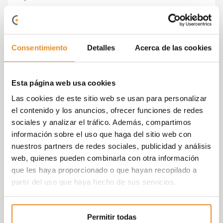
Durante la jornada, Jose Ignacio hizo un
repaso de las distintas normativas que
existen en la actualidad sobre protecciones
Consentimiento
Detalles
Acerca de las cookies
colectivas a implantar en la obra (redes de
protección, barandillas de protección, etc)
tipos de protecciones y sus aplicaciones, así
Esta página web usa cookies
como de Sistemas de líneas de vida
Las cookies de este sitio web se usan para personalizar
definitivas enfocadas a su implantación en
el contenido y los anuncios, ofrecer funciones de redes
los proyectos para el mantenimiento de los
sociales y analizar el tráfico. Además, compartimos
edificios terminados.
información sobre el uso que haga del sitio web con
nuestros partners de redes sociales, publicidad y análisis
Por su parte Ana fue la encargada de
web, quienes pueden combinarla con otra información
presentar, a través de fotografías, las
que les haya proporcionado o que hayan recopilado a
medidas de seguridad que se implantan en
partir del uso que haya hecho de sus servicios.
las obras propias de Vía Célere, además de
las medidas convencionales.
Permitir todas