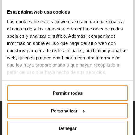
incluido, por un lado, una formación más
teórica tanto de la compañía y como del
Esta página web usa cookies
sector inmobiliario en España y, por otro
Las cookies de este sitio web se usan para personalizar
lado, una visita a varias de las promociones,
el contenido y los anuncios, ofrecer funciones de redes
tanto las que están en curso como alguna
sociales y analizar el tráfico. Además, compartimos
que actualmente está entregada.
información sobre el uso que haga del sitio web con
nuestros partners de redes sociales, publicidad y análisis
Ha sido un día intenso de trabajo y
web, quienes pueden combinarla con otra información
formación que ha concluido con una visita a
que les haya proporcionado o que hayan recopilado a
pie al centro histórico de Madrid por la tarde
partir del uso que haya hecho de sus servicios.
y una cena típica española. Ha sido un
placer tenerlos de visita en ‘nuestra casa’.
Permitir todas
Personalizar
Denegar