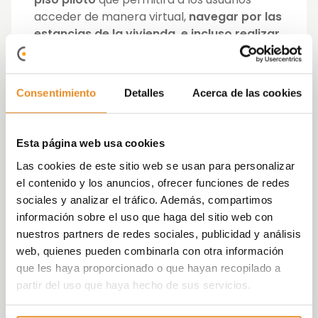
acceder de manera virtual,
navegar por las
estancias de la vivienda, e incluso realizar
mediciones de los espacios.
Consentimiento
Detalles
Acerca de las cookies
Esta página web usa cookies
Célere Domeny
, con un total de
139
Las cookies de este sitio web se usan para personalizar
viviendas
con tipologías disponibles de
2, 3
el contenido y los anuncios, ofrecer funciones de redes
y 4 dormitorios
, cuenta además con unas
sociales y analizar el tráfico. Además, compartimos
espectaculares zonas comunes
para el
información sobre el uso que haga del sitio web con
disfrute de toda la familia:
piscina
,
pista de
nuestros partners de redes sociales, publicidad y análisis
pádel,
Sala Social Gourmet
,
sala de
web, quienes pueden combinarla con otra información
estudio,
sala de juegos para niños
y
que les haya proporcionado o que hayan recopilado a
parque infantil.
partir del uso que haya hecho de sus servicios.
Además, dispone de
Calificación