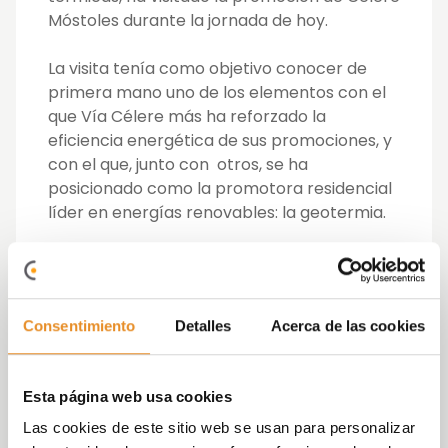
Móstoles durante la jornada de hoy.
La visita tenía como objetivo conocer de
primera mano uno de los elementos con el
que Vía Célere más ha reforzado la
eficiencia energética de sus promociones, y
con el que, junto con otros, se ha
posicionado como la promotora residencial
líder en energías renovables: la geotermia.
Por parte de Vía Célere han acudido al
encuentro Rosa Peña, Directora General de
Operaciones; Teresa Marzo, Directora
Consentimiento
Detalles
Acerca de las cookies
General de Negocio; Sonia Cobertera, Jefa
de Obra; Javier Moreno, Ingeniero Industrial
y Alberto García, Ingeniero de Instalaciones.
Esta página web usa cookies
Durante la visita, que tenía como objetivo
Las cookies de este sitio web se usan para personalizar