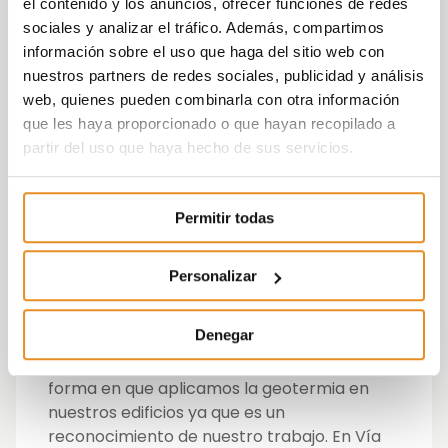
conocer más acerca de este modelo de
el contenido y los anuncios, ofrecer funciones de redes
captación de energía para fomentar este
sociales y analizar el tráfico. Además, compartimos
tipo de instalaciones en las promociones de
información sobre el uso que haga del sitio web con
la Comunidad de Madrid, le han mostrado a
nuestros partners de redes sociales, publicidad y análisis
la delegación varios puntos de la promoción
web, quienes pueden combinarla con otra información
sobre funcionamiento, implementación,
que les haya proporcionado o que hayan recopilado a
instalaciones, etc.
partir del uso que haya hecho de sus servicios.
La aplicación de la geotermia es fruto de la
Permitir todas
apuesta de Vía Célere por la innovación
como un método de mejorar la eficiencia
energética de sus edificios y, con ello, la
Personalizar
sostenibilidad de todo el sector inmobiliario.
“Es un honor que la Comunidad de Madrid, y
Denegar
concretamente el Director General de
Industria, Energía y Minas, se interesen por la
forma en que aplicamos la geotermia en
nuestros edificios ya que es un
reconocimiento de nuestro trabajo. En Vía