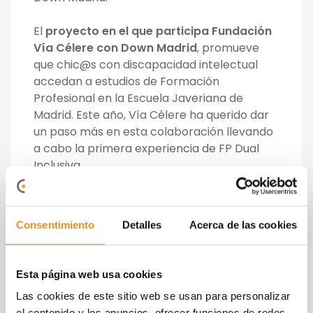
El
proyecto en el que participa Fundación
Vía Célere con Down Madrid
, promueve
que chic@s con discapacidad intelectual
accedan a estudios de Formación
Profesional en la Escuela Javeriana de
Madrid.
Este año, Vía Célere ha querido dar
un paso más en esta colaboración llevando
a cabo la primera experiencia de FP Dual
Inclusiva.
Bajo esta iniciativa, Juan Antonio ha estado
durante 6 meses realizando una estancia
Consentimiento
Detalles
Acerca de las cookies
formativa y laboral en Vía Célere, con
apoyo tutelado y rotando por varios
departamentos: Marketing, RR.HH,
Esta página web usa cookies
Postventa, Atención al Cliente, Financiero y
Las cookies de este sitio web se usan para personalizar
Presidencia, siguiendo el modelo de
el contenido y los anuncios, ofrecer funciones de redes