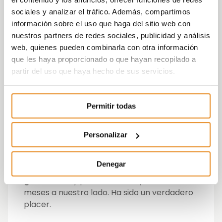
formación profesional Dual
por el cual la
sociales y analizar el tráfico. Además, compartimos
empresa se corresponsabiliza de su
información sobre el uso que haga del sitio web con
formación en alternancia con el centro
nuestros partners de redes sociales, publicidad y análisis
educativo, donde el alumno reforzará todo
web, quienes pueden combinarla con otra información
lo aprendido en su trabajo en Vía Célere.
que les haya proporcionado o que hayan recopilado a
partir del uso que haya hecho de sus servicios.
Una experiencia totalmente pionera para
contribuir a la inclusión socio-laboral de
chic@s con discapacidad intelectual, que
Permitir todas
cuentan con menos oportunidades de
acceder a estudios reglados, pero con una
actitud y ganas de aprender admirables.
Personalizar
Desde
Vía Célere queremos dar la
Denegar
enhorabuena a Juan Antonio por su
graduación
y por haber compartido estos
meses a nuestro lado. Ha sido un verdadero
placer.