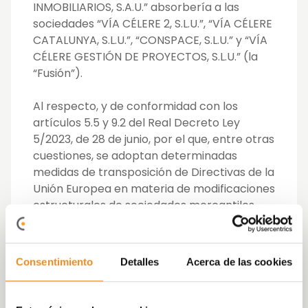
INMOBILIARIOS, S.A.U.” absorbería a las
sociedades “VÍA CÉLERE 2, S.L.U.”, “VÍA CÉLERE
CATALUNYA, S.L.U.”, “CONSPACE, S.L.U.” y “VÍA
CÉLERE GESTIÓN DE PROYECTOS, S.L.U.” (la
“Fusión”).
Al respecto, y de conformidad con los
artículos 5.5 y 9.2 del Real Decreto Ley
5/2023, de 28 de junio, por el que, entre otras
cuestiones, se adoptan determinadas
medidas de transposición de Directivas de la
Unión Europea en materia de modificaciones
estructurales de sociedades mercantiles
(en adelante, el “
RDL
”), ponemos a su
disposición el informe elaborado en fecha 4
de junio de 2026 por el órgano de
Consentimiento
Detalles
Acerca de las cookies
administración de la Sociedad, dirigido a sus
trabajadores, explicando y justificando los
aspectos jurídicos y económicos de la