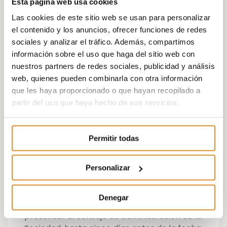
Esta página web usa cookies
Fusión, sus consecuencias para los
Las cookies de este sitio web se usan para personalizar
trabajadores, así como, en particular, para
el contenido y los anuncios, ofrecer funciones de redes
la actividad empresarial futura de la
sociales y analizar el tráfico. Además, compartimos
Sociedad (el “
Informe para los
información sobre el uso que haga del sitio web con
Trabajadores
”), el proyecto de fusión (el
nuestros partners de redes sociales, publicidad y análisis
“
Proyecto de Fusión
”) y la documentación
web, quienes pueden combinarla con otra información
especificada en el artículo 46 del RDL.
que les haya proporcionado o que hayan recopilado a
partir del uso que haya hecho de sus servicios.
Asimismo, le informamos que está previsto
que la Fusión se acuerde por el accionista
único de la Sociedad, el cual, tomará nota
Permitir todas
del Informe para los Trabajadores y, en su
caso, de las opiniones y observaciones
presentadas por los trabajadores en
Personalizar
relación con el Informe para los
Trabajadores y/o el Proyecto de Fusión. En
Denegar
este sentido, se le informa que podrá
presentar al consejo de administración de la