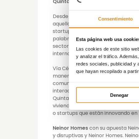
Quintana
, Director Comercial de Bi
Desde
Vía Célere
se apuesta por la
Consentimiento
aquellas compañías que puedan apor
startups no son una excepción, al d
palabras de Cristina Ontoso “Las s
Esta página web usa cookie
sector inmobiliario sea más tecnol
Las cookies de este sitio we
internamente desarrollando produc
y analizar el tráfico. Ademá
redes sociales, publicidad y
Vía Célere a través de
Bizionar
ofre
que hayan recopilado a parti
manera diferente. El cliente puede d
comunes y alrededores desde cualqui
interactiva para ver con todo deta
Denegar
Quintana, “el objetivo del sector in
viviendas su objetivo no es la tec
o startups que están innovando en 
Neinor Homes
con su apuesta Nein
y disruptivas y Neinor Homes. Neino