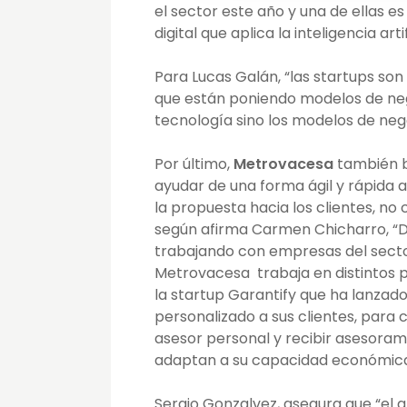
el sector este año y una de ellas e
digital que aplica la inteligencia artif
Para
Lucas Galán,
“las startups son
que están poniendo modelos de negoc
tecnología sino los modelos de neg
Por último,
Metrovacesa
también b
ayudar de una forma ágil y rápida 
la propuesta hacia los clientes,
no 
según afirma Carmen Chicharro, “De
trabajando con empresas del sector 
Metrovacesa
trabaja en distintos 
la startup Garantify que ha lanzad
personalizado a sus clientes, para 
asesor personal y recibir asesoram
adaptan a su capacidad económica
Sergio Gonzalvez, asegura que “el 