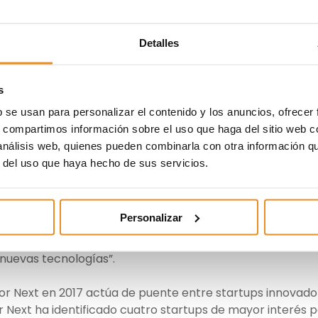
zionar.
 innovación desde sus orígenes y se trabaja con todas
Detalles
tar nuevas ventajas a sus clientes y, en este sentido, la
ebate asiste con una de las que colabora: Bizionar. En
tartups son un apoyo incondicional para conseguir que el
s
ógico pero esto no quita para que las empresas deban se
b se usan para personalizar el contenido y los anuncios, ofrecer
tos y herramientas con ese afán innovador”.
s, compartimos información sobre el uso que haga del sitio web 
 análisis web, quienes pueden combinarla con otra información q
ce al cliente una forma de visualizar su futuro hogar de 
r del uso que haya hecho de sus servicios.
isfrutar contemplando el exterior del edificio, sus zonas
er ángulo y visitar el interior de las viviendas de forma
lle las calidades que la componen. Para Jose Javier
Personalizar
mobiliario está en la producción y comercialización de
nología y ésta requiere de grandes empresas multinacional
nuevas tecnologías”.
or Next en 2017 actúa de puente entre startups innovado
r Next ha identificado cuatro startups de mayor interés 