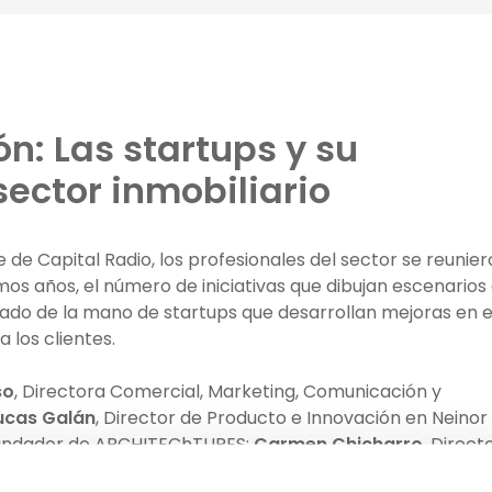
n: Las startups y su
sector inmobiliario
de Capital Radio, los profesionales del sector se reunie
os años, el número de iniciativas que dibujan escenarios
icado de la mano de startups que desarrollan mejoras en e
 los clientes.
so
, Directora Comercial, Marketing, Comunicación y
ucas Galán
, Director de Producto e Innovación en Neinor
fundador de ARCHITEChTURES;
Carmen Chicharro
, Direct
rovacesa;
Sergio Gonzálvez
, CEO de Garantify y
Jose Jav