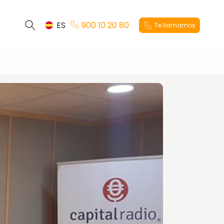
ES
900 10 20 80
Te llamamos