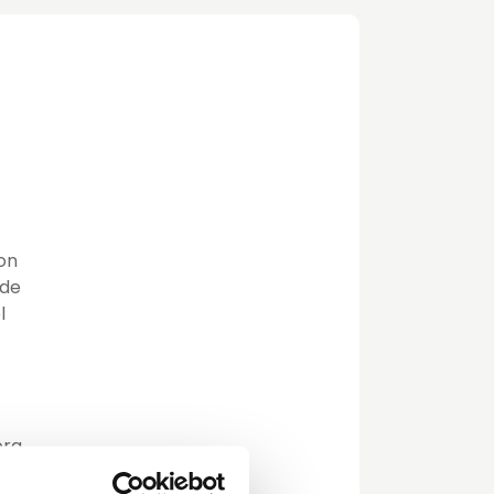
ron
 de
l
ora
ier