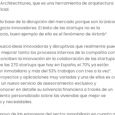
s Architechtures, que es una herramienta de arquitectura
icial.
 la base de la disrupción del mercado porque son la única
io innovadores. El éxito de las startups no es la
ocio, buen ejemplo de ello es el fenómeno de Airbnb”.
usca ideas innovadoras y disruptivas que realmente pu
a mejorar tanto los procesos internos de la compañía c
conciben la innovación sin la colaboración de las startups
 las 270 startups que hay en España, el 70% ya están
inmobiliario y más del 53% trabajan con tres a la vez”.
proyectos y aplicaciones muy variadas y una de ellos es 
o un nuevo servicio de asesoramiento exclusivo y
conocer en detalle su solvencia financiera a través de un
iento personalizado sobre las viviendas que mejor se
 y necesidades.
apoyo de las empresas del sector inmobiliario en cuanto a