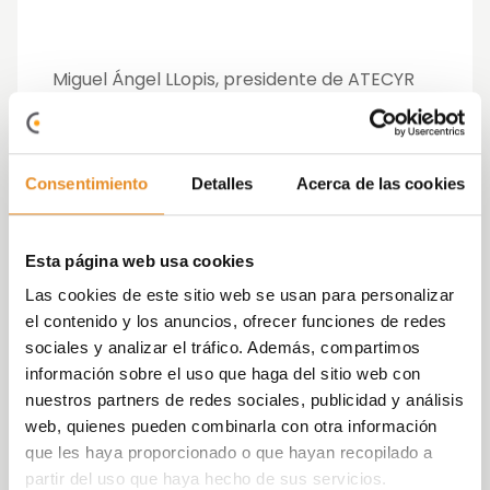
Miguel Ángel LLopis, presidente de ATECYR
(Asociación Técnica Española de
Climatización y Refrigeración, que colabora
activamente en la elaboración de CTE) ha
ce hincapié en que el problema sigue
Consentimiento
Detalles
Acerca de las cookies
estando en el usuario y que falta por divulgar
mucho más este concepto. “
Hay que hacer
un esfuerzo para que el usuario no solo elija
Esta página web usa cookies
su vivienda por su localización, sino que
Las cookies de este sitio web se usan para personalizar
tenga en cuenta la calificación energética”
el contenido y los anuncios, ofrecer funciones de redes
sociales y analizar el tráfico. Además, compartimos
En este aspecto, Carlos Nieto: Arquitecto en
información sobre el uso que haga del sitio web con
ACRE Arquitectura afirma que
“El parqué de
nuestros partners de redes sociales, publicidad y análisis
viviendas de más alta calificación
web, quienes pueden combinarla con otra información
energética en España es reducido y
que les haya proporcionado o que hayan recopilado a
realmente el usuario toma conciencia de lo
partir del uso que haya hecho de sus servicios.