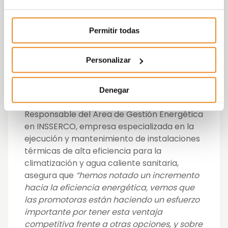
que es una vivienda con una buena
calificación energética cuando la tiene y
vive en ella. Tenemos muy buenas
Permitir todas
opiniones en post venta cuando las
personas viven en casa y ven que han
Personalizar
reducido hasta un 70% sus consumos
energéticos”
Denegar
Juan Lodares, Ingeniero Industrial y
Responsable del Área de Gestión Energética
en INSSERCO, empresa especializada en la
ejecución y mantenimiento de instalaciones
térmicas de alta eficiencia para la
climatización y agua caliente sanitaria,
asegura que
“hemos notado un incremento
hacia la eficiencia energética, vemos que
las promotoras están haciendo un esfuerzo
importante por tener esta ventaja
competitiva frente a otras opciones, y sobre