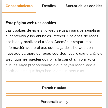
Sin embargo, en materia de sostenibilidad,
Consentimiento
Detalles
Acerca de las cookies
aspectos sociales y de buen gobierno, en
España los resultados son más positivos.
Según Jaime Silos. “
De las 35 empresas que
Esta página web usa cookies
están en el Ibex-35 hay cinco compañías
Las cookies de este sitio web se usan para personalizar
que están liderando en sus respectivos
el contenido y los anuncios, ofrecer funciones de redes
sectores a nivel mundial en materia de
sociales y analizar el tráfico. Además, compartimos
sostenibilidad y eso es así, primero por
información sobre el uso que haga del sitio web con
concienciación y segundo, por principios de
nuestros partners de redes sociales, publicidad y análisis
buen gobierno corporativo en las
web, quienes pueden combinarla con otra información
empresas
”
que les haya proporcionado o que hayan recopilado a
partir del uso que haya hecho de sus servicios.
En este sentido Paula Rivas, directora del
área técnica en GBCe, afirma que “
las
empresas han pasado de no saber qué es
Permitir todas
la valoración de capitales intangibles y no
prestar atención, a ser conscientes de que
Personalizar
suponen un valor añadido para sus