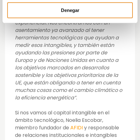
productos y que hay que empezar a
medirlo. Por eso, estamos actualmente en
Denegar
esa revolución con un crecimiento
exponencial. Nos encontramos con un
asentamiento ya avanzado al tener
herramientas tecnológicas que ayudan a
medir esos intangibles, y también están
ayudando las presiones por parte de
Europa y de Naciones Unidas en cuanto a
los objetivos marcados en desarrollos
sostenible y los objetivos prioritarios de la
UE, que están obligando a tener en cuenta
muchas cosas como el cambio climático o
la eficiencia energética”.
Si nos vamos al capital intangible en el
ámbito tecnológico, Noelia Escobar,
miembro fundador de
AFIDI
y responsable
de relaciones institucionales e intangibles