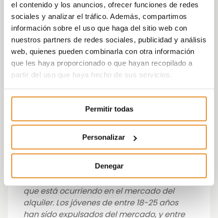
para acceso a la vivienda como una
el contenido y los anuncios, ofrecer funciones de redes
solución.”
sociales y analizar el tráfico. Además, compartimos
información sobre el uso que haga del sitio web con
En este escenario hay una franja de jóvenes
nuestros partners de redes sociales, publicidad y análisis
con edades entre 18 y 25 años que han
web, quienes pueden combinarla con otra información
quedado expulsados del mercado y no
que les haya proporcionado o que hayan recopilado a
pueden ni comprar ni alquilar afirma Beatriz
partir del uso que haya hecho de sus servicios.
Toribio,
directora de Estudios y Asuntos
Públicos de Fotocasa.es
.
“Como
consecuencia de todo lo que está
Permitir todas
ocurriendo, disminuye la participación en el
mercado de los jóvenes. Ya buscan mucho
Personalizar
menos para comprar y para alquilar, y esto
está provocando que la participación de
Denegar
los españoles en el mercado esté cayendo,
pero sobre todo viene determinado por lo
que está ocurriendo en el mercado del
alquiler. Los jóvenes de entre 18-25 años
han sido expulsados del mercado, y entre