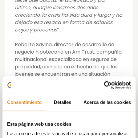
tiene que aportar el acreditado y por
último, aunque llevamos dos años
creciendo, la crisis ha sido dura y larga y ha
dejado esa resaca en forma de salarios
bajos y precarios
”.
Roberto Savina,
director de desarrollo de
negocio hipotecario en Am Trust,
compañía
multinacional especializada en seguros de
propiedad,
coincide en el hecho de que los
jóvenes se encuentran en una situación
laboral incierta y compleja.
“Creemos que
muchos jóvenes tienen trabajo y
capacidad de pago, pero les faltan esos
Consentimiento
Detalles
Acerca de las cookies
ahorros para acceder a la financiación y
abogamos por una colaboración con el
sector financiero y asegurador porque
Esta página web usa cookies
pensamos que puede jugar un papel muy
importante el seguir del crédito hipotecario
Las cookies de este sitio web se usan para personalizar