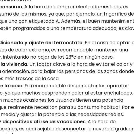
o consumo
. A la hora de comprar electrodomésticos, es
umo de los mismos, ya que, por ejemplo, un frigorífico de
que uno con etiquetado A. Además, el buen mantenimien
 estén programados a una temperatura adecuada, es cla
ndicionado y ajuste del termostato
. En el caso de optar 
casos de calor extremo, es recomendable mantener una
c
, intentando no bajar de los 23°
c
en ningún caso.
 la vivienda
. Un factor clave a la hora de evitar el calor y
 orientación, para bajar las persianas de las zonas dond
os más frescos de la casa.
de la casa
. Es recomendable desconectar los aparatos
do, ya que muchos desprenden calor al estar enchufados.
En muchas ocasiones los usuarios tienen una potencia
 que realmente necesitan para su consumo habitual. Por el
medio y ajustar la potencia a las necesidades reales.
dispositivos al irse de vacaciones
. A la hora de
aciones, es aconsejable desconectar la nevera o graduar