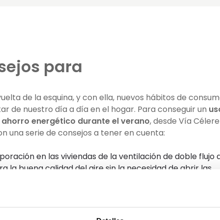
sejos para
uelta de la esquina, y con ella, nuevos hábitos de consu
utar de nuestro día a día en el hogar. Para conseguir un
us
o
ahorro energético durante el verano
, desde Vía Célere
n una serie de consejos a tener en cuenta:
poración en las viviendas de la ventilación de doble flujo 
la buena calidad del aire sin la necesidad de abrir las
lor de fuera. Este sistema permite una ventilación
acción e impulsión, filtra el aire y evita la acumulación 
no contar con esta tecnología, es recomendable ventilar 
la noche, evitando las horas del mediodía cuando hace m