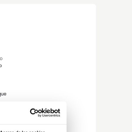
mo
o
que
de
la
ás