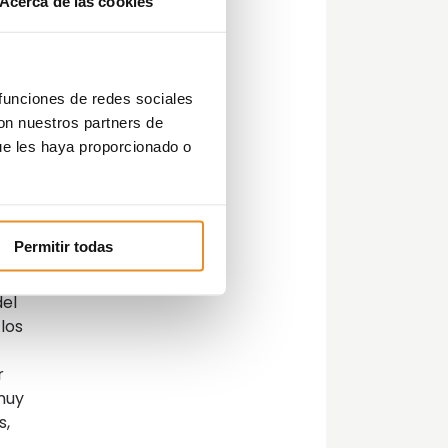
Acerca de las cookies
l
 funciones de redes sociales
a,
con nuestros partners de
ue les haya proporcionado o
n la
Permitir todas
del
 los
r
muy
s,