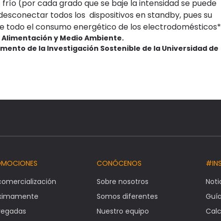
río (por cada grado que se baje la intensidad se puede
 desconectar todos los
dispositivos en standby, pues su
e todo el consumo energético de los electrodomésticos*
a, Alimentación y Medio Ambiente.
omento de la Investigación Sostenible de la Universidad de
OMOCIONES
CONÓCENOS
#IN
comercialización
Sobre nosotros
Noti
óximamente
Somos diferentes
Guí
regadas
Nuestro equipo
Calc