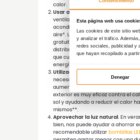
Consentimiento
calor.
Usar alternativas de climatizació
ventiladores de techo o de pared, c
Esta página web usa cookie
acondicionado y ayudan a disminuir
Las cookies de este sitio we
aire*. La apuesta por la
geotermia
y analizar el tráfico. Ademá
gratuita y, por supuesto, renovable
redes sociales, publicidad y
distribución de refrigeración medi
que hayan recopilado a parti
que cuentan algunas de nuestras 
energía del aire para generar refri
Utilización de cortinas y persiana
Denegar
necesario bajar las persianas y cor
aumente sin tener que usar la electr
exterior es muy eficaz contra el ca
sol y ayudando a reducir el calor ha
mismos**.
Aprovechar la luz natural
. En ver
bien, nos puede ayudar a ahorrar e
recomendable utilizar
bombillas LE
permiten gastar menos con una du