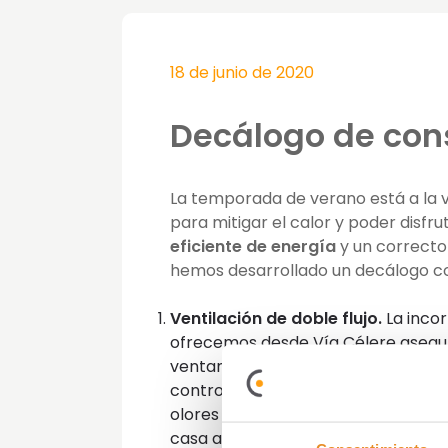
18 de junio de 2020
Decálogo de con
La temporada de verano está a la v
para mitigar el calor y poder disfr
eficiente de energía
y un correct
hemos desarrollado un decálogo co
Ventilación de doble flujo.
La incor
ofrecemos desde Vía Célere asegura 
ventanas y evitando que entre el ca
controlada y continua mediante extr
olores y gases tóxicos. En caso de 
casa a primera hora del día o por 