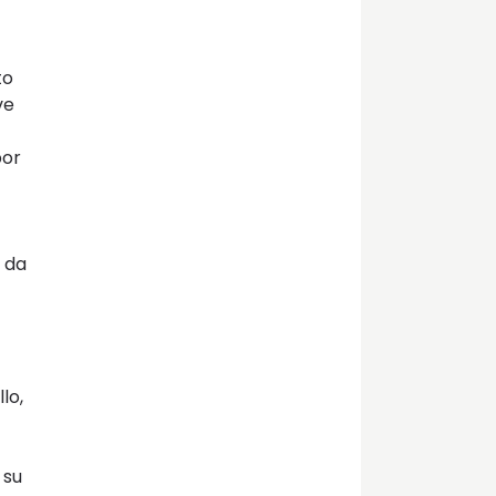
to
ve
por
e da
lo,
 su