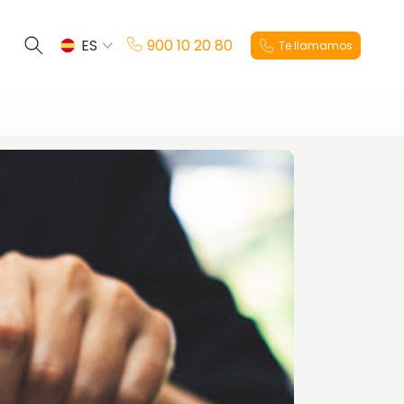
ES
900 10 20 80
Te llamamos
EN