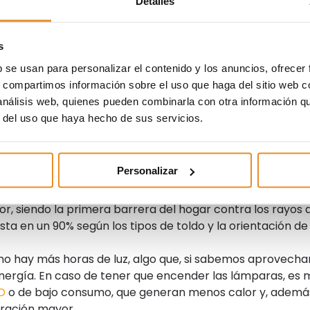
Detalles
n al aire acondicionado
. Es recomendable utilizar
uyo consumo de electricidad es muy inferior al del aire
s
 la temperatura entre 3 y 5 grados con el movimiento de
b se usan para personalizar el contenido y los anuncios, ofrecer
, la energía contenida en el subsuelo, es una energía limpi
s, compartimos información sobre el uso que haga del sitio web 
, que
en
Vía Célere complementamos con un sistema de
 análisis web, quienes pueden combinarla con otra información q
ante suelo radiante/refrescante con agua. Otra opción co
r del uso que haya hecho de sus servicios.
promociones es la
aerotermia
, tecnología que utiliza la
geración.
s
. Durante las horas de mayor exposición del sol es
Personalizar
rer las cortinas para evitar que la temperatura interior
icidad ni el aire acondicionado. Además, el uso del toldo
lor, siendo la primera barrera del hogar contra los rayos 
sta en un 90% según los tipos de toldo y la orientación de
ano hay más horas de luz, algo que, si sabemos aprovecha
nergía. En caso de tener que encender las lámparas, es 
D
o de bajo consumo, que generan menos calor y, ademá
ración mayor.