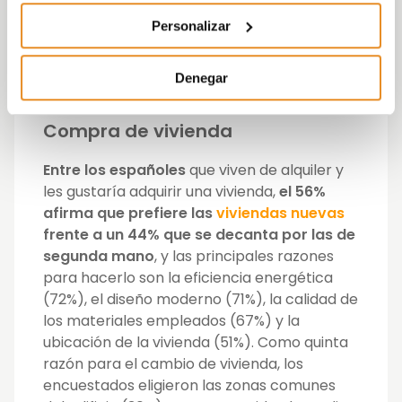
españoles cambiaría de domicilio para
habitar en un barrio que se adapte a su
Personalizar
situación actual
, lo que significa un
aumento de siete puntos desde el ejercicio
Denegar
2021 (15%).
Compra de vivienda
Entre los españoles
que viven de alquiler y
les gustaría adquirir una vivienda,
el 56%
afirma que prefiere las
viviendas nuevas
frente a un 44% que se decanta por las de
segunda mano
, y las principales razones
para hacerlo son la eficiencia energética
(72%), el diseño moderno (71%), la calidad de
los materiales empleados (67%) y la
ubicación de la vivienda (51%). Como quinta
razón para el cambio de vivienda, los
encuestados eligieron las zonas comunes