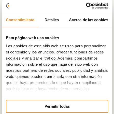
disminución en la cifra de españoles que
prefiere las viviendas nuevas (del 74% al
56%) frente al 44% que prefiere las de
Consentimiento
Detalles
Acerca de las cookies
segunda mano, lo que implica un cambio de
preferencias relevante y que pone en
perspectiva las distintas prioridades de los
Esta página web usa cookies
encuestados a la hora de tomar una
Las cookies de este sitio web se usan para personalizar
decisión.
el contenido y los anuncios, ofrecer funciones de redes
sociales y analizar el tráfico. Además, compartimos
En línea con la idea de cambiar de vivienda,
información sobre el uso que haga del sitio web con
y según las cifras obtenidas en el estudio de
nuestros partners de redes sociales, publicidad y análisis
Vía Célere, entre aquellos que se quieren
web, quienes pueden combinarla con otra información
mudar, casi la mitad, el 47%, quiere hacerlo
que les haya proporcionado o que hayan recopilado a
para trasladarse a una vivienda mejor,
partir del uso que haya hecho de sus servicios.
mientras que un 24% lo haría para obtener
una residencia con unas características
más acorde a sus necesidades actuales. En
Permitir todas
este mismo sentido
, un 22% de los