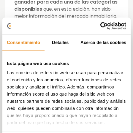
ganador para cada una de las categorías
disponibles
que, en esta edición, han sido:
mejor información del mercado inmobiliario,
mejor información sobre innovación y
sostenibilidad y mejor información sobre el
mercado inmobiliario regional.
Consentimiento
Detalles
Acerca de las cookies
Los premiados, que recibirán una placa
conmemorativa y un
premio económico
Esta página web usa cookies
por importe de 2.000€
, han sido
seleccionados entre las 114 candidaturas
Las cookies de este sitio web se usan para personalizar
presentadas entre el 15 de junio y el 15 de
el contenido y los anuncios, ofrecer funciones de redes
septiembre de 2022, lo que ha supuesto un
sociales y analizar el tráfico. Además, compartimos
incremento del 16% en el número de
información sobre el uso que haga del sitio web con
solicitudes total respecto al año pasado.
nuestros partners de redes sociales, publicidad y análisis
Entre ellas, 40 corresponden a la categoría
web, quienes pueden combinarla con otra información
del mercado inmobiliario, 37 a la de
que les haya proporcionado o que hayan recopilado a
innovación y, de nuevo, 37 a la de del
partir del uso que haya hecho de sus servicios.
mercado inmobiliario regional.