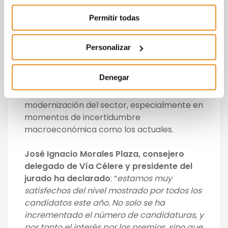
Permitir todas
A través de estos premios
, ya consolidados
con su cuarta edición,
la promotora quiere
seguir impulsando y reconociendo la
Personalizar
información analítica
, basada en datos y
opiniones diversas, que generen artículos y
Denegar
reportajes de calidad y que fomenten la
transparencia, la transformación y la
modernización del sector, especialmente en
momentos de incertidumbre
macroeconómica como los actuales.
José Ignacio Morales Plaza, consejero
delegado de Vía Célere y presidente del
jurado ha declarado
: “
estamos muy
satisfechos del nivel mostrado por todos los
candidatos este año. No solo se ha
incrementado el número de candidaturas, y
por tanto el interés por los premios, sino que