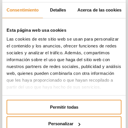
puesto en marcha las charlas formativas
Consentimiento
Detalles
Acerca de las cookies
entre compañeros, donde cualquiera dentro
de Vía Célere tiene la oportunidad de
comentar temas de interés para la
Esta página web usa cookies
empresa a otros compañeros, en un
formato distendido con preguntas y debate.
Las cookies de este sitio web se usan para personalizar
el contenido y los anuncios, ofrecer funciones de redes
La primera charla ha tratado sobre “Por qué
sociales y analizar el tráfico. Además, compartimos
es importante la Responsabilidad Social” y
información sobre el uso que haga del sitio web con
donde Carlos Valdés, Responsable de RSC
nuestros partners de redes sociales, publicidad y análisis
en Vía Célere ha comentado, entre otros:
web, quienes pueden combinarla con otra información
que se entiende por Responsabilidad Social
que les haya proporcionado o que hayan recopilado a
Corporativa y porqué es una política cada
partir del uso que haya hecho de sus servicios.
vez más habitual en todas las compañías,
además de cómo afecta a las empresas de
nuestro sector y cuál es la política de RSC
Permitir todas
en Vía Célere.
Personalizar